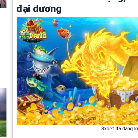
đại dương
8xbet đa dạng lo