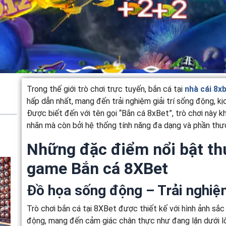
Trong thế giới trò chơi trực tuyến, bắn cá tại
nhà cái 8x
hấp dẫn nhất, mang đến trải nghiệm giải trí sống động, kịc
Được biết đến với tên gọi “Bắn cá 8xBet”, trò chơi này k
nhãn mà còn bởi hệ thống tính năng đa dạng và phần thư
Những đặc điểm nổi bật th
game Bắn cá 8XBet
Đồ họa sống động – Trải nghiệ
Trò chơi bắn cá tại 8XBet được thiết kế với hình ảnh sắ
động, mang đến cảm giác chân thực như đang lặn dưới l