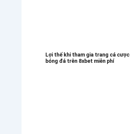
Lợi thế khi tham gia trang cá cược
bóng đá trên 8xbet miễn phí