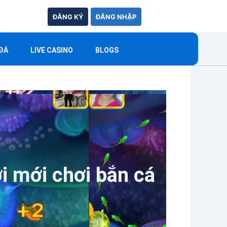
ĐĂNG KÝ
ĐĂNG NHẬP
ĐÁ
LIVE CASINO
BLOGS
i mới chơi bắn cá