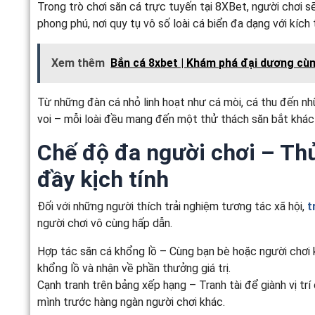
Trong trò chơi săn cá trực tuyến tại 8XBet, người chơi 
phong phú, nơi quy tụ vô số loài cá biển đa dạng với kích 
Xem thêm
Bắn cá 8xbet | Khám phá đại dương cù
Từ những đàn cá nhỏ linh hoạt như cá mòi, cá thu đến nh
voi – mỗi loài đều mang đến một thử thách săn bắt khác
Chế độ đa người chơi – Thử
đầy kịch tính
Đối với những người thích trải nghiệm tương tác xã hội,
t
người chơi vô cùng hấp dẫn.
Hợp tác săn cá khổng lồ – Cùng bạn bè hoặc người chơi k
khổng lồ và nhận về phần thưởng giá trị.
Cạnh tranh trên bảng xếp hạng – Tranh tài để giành vị trí
mình trước hàng ngàn người chơi khác.