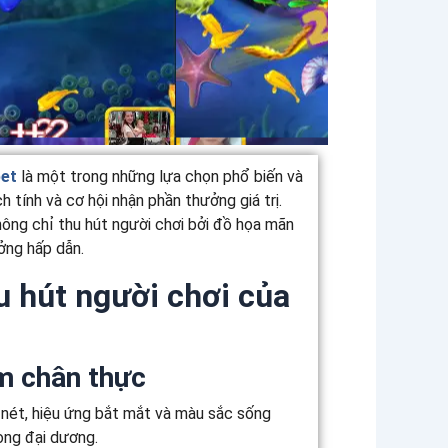
bet
là một trong những lựa chọn phổ biến và
h tính và cơ hội nhận phần thưởng giá trị.
hông chỉ thu hút người chơi bởi đồ họa mãn
ởng hấp dẫn.
u hút người chơi của
m chân thực
c nét, hiệu ứng bắt mắt và màu sắc sống
òng đại dương.