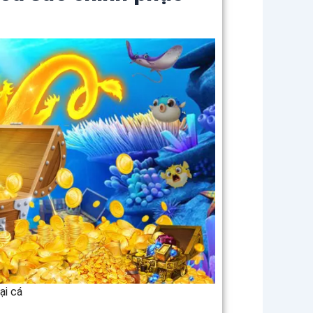
ại cá