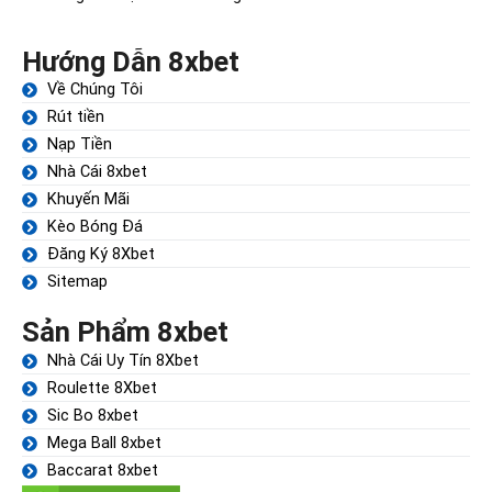
Hướng Dẫn 8xbet
Về Chúng Tôi
Rút tiền
Nạp Tiền
Nhà Cái 8xbet
Khuyến Mãi
Kèo Bóng Đá
Đăng Ký 8Xbet
Sitemap
Sản Phẩm 8xbet
Nhà Cái Uy Tín 8Xbet
Roulette 8Xbet
Sic Bo 8xbet
Mega Ball 8xbet
Baccarat 8xbet