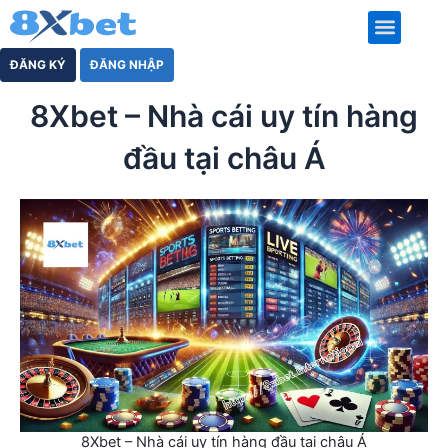
Nhảy
tới
nội
KÈO NHÀ CÁI
KÈO TÀI XỈU
CÁ CƯỢC THỂ THAO
CÁ CƯỢC BÓNG ĐÁ
LIVE CASINO
ĐĂNG KÝ
ĐĂNG NHẬP
dung
8Xbet – Nhà cái uy tín hàng
đầu tại châu Á
8Xbet – Nhà cái uy tín hàng đầu tại châu Á