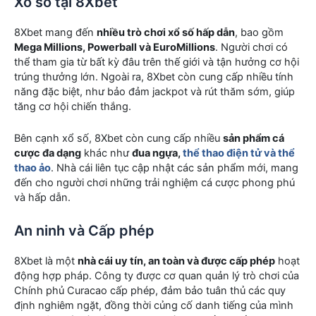
Xổ số tại 8Xbet
8Xbet mang đến
nhiều trò chơi xổ số hấp dẫn
, bao gồm
Mega Millions, Powerball và EuroMillions
. Người chơi có
thể tham gia từ bất kỳ đâu trên thế giới và tận hưởng cơ hội
trúng thưởng lớn. Ngoài ra, 8Xbet còn cung cấp nhiều tính
năng đặc biệt, như bảo đảm jackpot và rút thăm sớm, giúp
tăng cơ hội chiến thắng.
Bên cạnh xổ số, 8Xbet còn cung cấp nhiều
sản phẩm cá
cược đa dạng
khác như
đua ngựa,
thể thao điện tử và thể
thao ảo
. Nhà cái liên tục cập nhật các sản phẩm mới, mang
đến cho người chơi những trải nghiệm cá cược phong phú
và hấp dẫn.
An ninh và Cấp phép
8Xbet là một
nhà cái uy tín, an toàn và được cấp phép
hoạt
động hợp pháp. Công ty được cơ quan quản lý trò chơi của
Chính phủ Curacao cấp phép, đảm bảo tuân thủ các quy
định nghiêm ngặt, đồng thời củng cố danh tiếng của mình