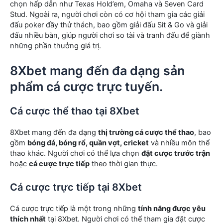
chọn hấp dẫn như Texas Hold’em, Omaha và Seven Card
Stud. Ngoài ra, người chơi còn có cơ hội tham gia các giải
đấu poker đầy thử thách, bao gồm giải đấu Sit & Go và giải
đấu nhiều bàn, giúp người chơi so tài và tranh đấu để giành
những phần thưởng giá trị.
8Xbet mang đến đa dạng sản
phẩm cá cược trực tuyến.
Cá cược thể thao tại 8Xbet
8Xbet mang đến đa dạng
thị trường cá cược thể thao
, bao
gồm
bóng đá, bóng rổ, quần vợt, cricket
và nhiều môn thể
thao khác. Người chơi có thể lựa chọn
đặt cược trước trận
hoặc
cá cược trực tiếp
theo thời gian thực.
Cá cược trực tiếp tại 8Xbet
Cá cược trực tiếp là một trong những
tính năng được yêu
thích nhất
tại 8Xbet. Người chơi có thể tham gia đặt cược