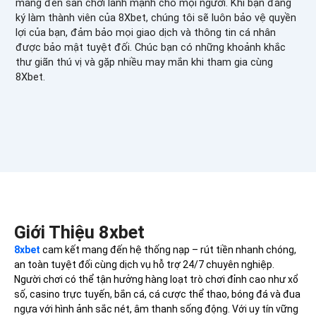
mang đến sân chơi lành mạnh cho mọi người. Khi bạn đăng
ký làm thành viên của 8Xbet, chúng tôi sẽ luôn bảo vệ quyền
lợi của bạn, đảm bảo mọi giao dịch và thông tin cá nhân
được bảo mật tuyệt đối. Chúc bạn có những khoảnh khắc
thư giãn thú vị và gặp nhiều may mắn khi tham gia cùng
8Xbet.
Giới Thiệu 8xbet
8xbet
cam kết mang đến hệ thống nạp – rút tiền nhanh chóng,
an toàn tuyệt đối cùng dịch vụ hỗ trợ 24/7 chuyên nghiệp.
Người chơi có thể tận hưởng hàng loạt trò chơi đỉnh cao như xổ
số, casino trực tuyến, bắn cá, cá cược thể thao, bóng đá và đua
ngựa với hình ảnh sắc nét, âm thanh sống động. Với uy tín vững