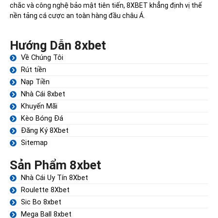
chắc và công nghệ bảo mật tiên tiến, 8XBET khẳng định vị thế
nền tảng cá cược an toàn hàng đầu châu Á.
Hướng Dẫn 8xbet
Về Chúng Tôi
Rút tiền
Nạp Tiền
Nhà Cái 8xbet
Khuyến Mãi
Kèo Bóng Đá
Đăng Ký 8Xbet
Sitemap
Sản Phẩm 8xbet
Nhà Cái Uy Tín 8Xbet
Roulette 8Xbet
Sic Bo 8xbet
Mega Ball 8xbet