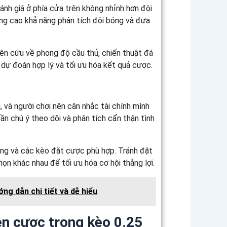
đánh giá ở phía cửa trên không nhỉnh hơn đội
nâng cao khả năng phân tích đội bóng và đưa
iên cứu về phong độ cầu thủ, chiến thuật đá
 dự đoán hợp lý và tối ưu hóa kết quả cược.
, và người chơi nên cân nhắc tài chính mình
ần chú ý theo dõi và phân tích cẩn thận tình
óng và các kèo đặt cược phù hợp. Tránh đặt
ọn khác nhau để tối ưu hóa cơ hội thắng lợi.
ng dẫn chi tiết và dễ hiểu
ền cược trong kèo 0.25