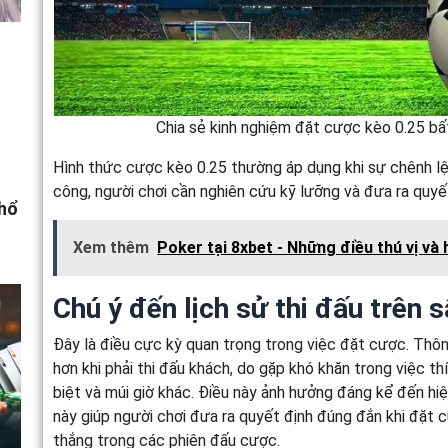
Chia sẻ kinh nghiệm đặt cược kèo 0.25 bấ
Hình thức cược kèo 0.25 thường áp dụng khi sự chênh lệ
công, người chơi cần nghiên cứu kỹ lưỡng và đưa ra quyết
hổ
Xem thêm
Poker tại 8xbet - Những điều thú vị và
Chú ý đến lịch sử thi đấu trên 
Đây là điều cực kỳ quan trọng trong việc đặt cược. Thô
hơn khi phải thi đấu khách, do gặp khó khăn trong việc thí
biệt và múi giờ khác. Điều này ảnh hưởng đáng kể đến hiệ
này giúp người chơi đưa ra quyết định đúng đắn khi đặt 
thắng trong các phiên đấu cược.