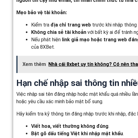
nguồn tin cậy như email, tin nhắn chính thức từ nhà c
Mẹo bảo vệ tài khoản:
Kiểm tra
địa chỉ trang web
trước khi nhập thông 
Không chia sẻ tài khoản
với bất kỳ ai để tránh n
Nếu phát hiện
link giả mạo hoặc trang web đá
của 8XBet.
Xem thêm
Nhà cái 8xbet uy tín không? Có nên th
Hạn chế nhập sai thông tin nhiề
Việc nhập sai tên đăng nhập hoặc mật khẩu quá nhiều lần
hoặc yêu cầu xác minh bảo mật bổ sung.
Hãy kiểm tra kỹ thông tin đăng nhập trước khi nhập, đặc 
Viết hoa, viết thường không đúng
.
Bật gõ dấu tiếng Việt khi nhập mật khẩu
.