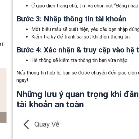
Ở giao diện trang chủ, tìm và chọn nút “Đăng nhập
Bước 3: Nhập thông tin tài khoản
Một biểu mẫu sẽ xuất hiện, yêu cầu bạn nhập đún
Kiểm tra kỹ để tránh sai sót khi điền thông tin.
hi
Bước 4: Xác nhận & truy cập vào hệ 
Hệ thống sẽ kiểm tra thông tin bạn vừa nhập.
Nếu thông tin hợp lệ, bạn sẽ được chuyển đến giao diện 
ngay!
Những lưu ý quan trọng khi đă
tài khoản an toàn