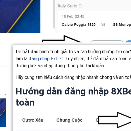
Để bắt đầu hành trình giải trí và tận hưởng những trò chơ
làm là
đăng nhập 8xbet
. Tuy nhiên, để đảm bảo an toàn 
đường link và nhập đúng thông tin tài khoản.
Hãy cùng tìm hiểu cách đăng nhập nhanh chóng và an to
Hướng dẫn đăng nhập 8XBe
toàn