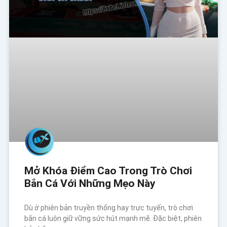
Mở Khóa Điểm Cao Trong Trò Chơi
Bắn Cá Với Những Mẹo Này
Dù ở phiên bản truyền thống hay trực tuyến, trò chơi
bắn cá luôn giữ vững sức hút mạnh mẽ. Đặc biệt, phiên