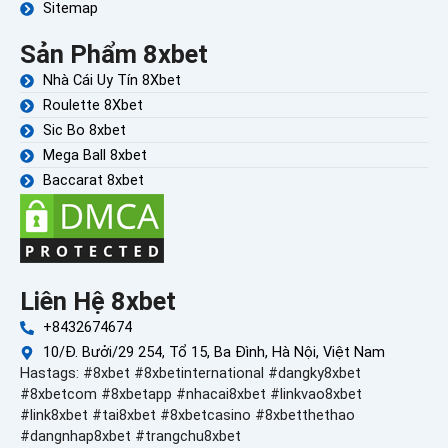
Sitemap
Sản Phẩm 8xbet
Nhà Cái Uy Tín 8Xbet
Roulette 8Xbet
Sic Bo 8xbet
Mega Ball 8xbet
Baccarat 8xbet
Liên Hệ 8xbet
+8432674674
10/Đ. Bưởi/29 254, Tổ 15, Ba Đình, Hà Nội, Việt Nam
Hastags: #8xbet #8xbetinternational #dangky8xbet
#8xbetcom #8xbetapp #nhacai8xbet #linkvao8xbet
#link8xbet #tai8xbet #8xbetcasino #8xbetthethao
#dangnhap8xbet #trangchu8xbet