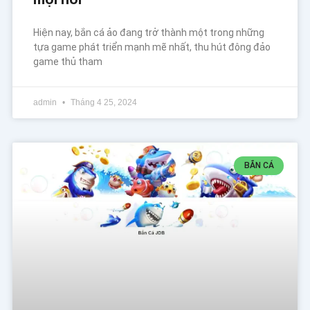
Hiện nay, bắn cá ảo đang trở thành một trong những
tựa game phát triển mạnh mẽ nhất, thu hút đông đảo
game thủ tham
admin
Tháng 4 25, 2024
BẮN CÁ