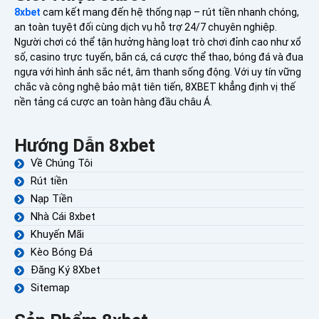
8xbet
cam kết mang đến hệ thống nạp – rút tiền nhanh chóng,
an toàn tuyệt đối cùng dịch vụ hỗ trợ 24/7 chuyên nghiệp.
Người chơi có thể tận hưởng hàng loạt trò chơi đỉnh cao như xổ
số, casino trực tuyến, bắn cá, cá cược thể thao, bóng đá và đua
ngựa với hình ảnh sắc nét, âm thanh sống động. Với uy tín vững
chắc và công nghệ bảo mật tiên tiến, 8XBET khẳng định vị thế
nền tảng cá cược an toàn hàng đầu châu Á.
Hướng Dẫn 8xbet
Về Chúng Tôi
Rút tiền
Nạp Tiền
Nhà Cái 8xbet
Khuyến Mãi
Kèo Bóng Đá
Đăng Ký 8Xbet
Sitemap