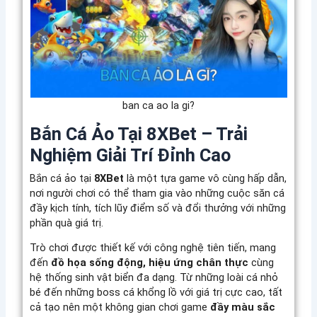
ban ca ao la gi?
Bắn Cá Ảo Tại 8XBet – Trải
Nghiệm Giải Trí Đỉnh Cao
Bắn cá ảo tại
8XBet
là một tựa game vô cùng hấp dẫn,
nơi người chơi có thể tham gia vào những cuộc săn cá
đầy kịch tính, tích lũy điểm số và đổi thưởng với những
phần quà giá trị.
Trò chơi được thiết kế với công nghệ tiên tiến, mang
đến
đồ họa sống động, hiệu ứng chân thực
cùng
hệ thống sinh vật biển đa dạng. Từ những loài cá nhỏ
bé đến những boss cá khổng lồ với giá trị cực cao, tất
cả tạo nên một không gian chơi game
đầy màu sắc