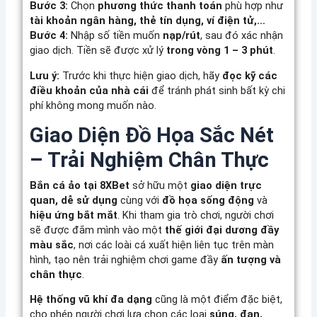
Bước 3:
Chọn
phương thức thanh toán
phù hợp như
tài khoản ngân hàng, thẻ tín dụng, ví điện tử,…
Bước 4:
Nhập số tiền muốn
nạp/rút
, sau đó xác nhận
giao dịch. Tiền sẽ được xử lý
trong vòng 1 – 3 phút
.
Lưu ý:
Trước khi thực hiện giao dịch, hãy
đọc kỹ các
điều khoản của nhà cái
để tránh phát sinh bất kỳ chi
phí không mong muốn nào.
Giao Diện Đồ Họa Sắc Nét
– Trải Nghiệm Chân Thực
Bắn cá ảo tại 8XBet
sở hữu một
giao diện trực
quan, dễ sử dụng
cùng với
đồ họa sống động
và
hiệu ứng bắt mắt
. Khi tham gia trò chơi, người chơi
sẽ được đắm mình vào một
thế giới đại dương đầy
màu sắc
, nơi các loài cá xuất hiện liên tục trên màn
hình, tạo nên trải nghiệm chơi game đầy
ấn tượng và
chân thực
.
Hệ thống vũ khí đa dạng
cũng là một điểm đặc biệt,
cho phép người chơi lựa chọn các loại
súng, đạn,