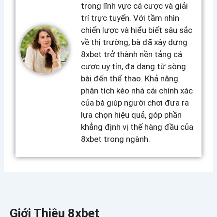
trong lĩnh vực cá cược và giải
trí trực tuyến. Với tầm nhìn
chiến lược và hiểu biết sâu sắc
về thị trường, bà đã xây dựng
8xbet trở thành nền tảng cá
cược uy tín, đa dạng từ sòng
bài đến thể thao. Khả năng
phân tích kèo nhà cái chính xác
của bà giúp người chơi đưa ra
lựa chọn hiệu quả, góp phần
khẳng định vị thế hàng đầu của
8xbet trong ngành.
Giới Thiệu 8xbet