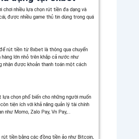
chơi nhiều lựa chọn rút tiền đa dạng và
 cái, được nhiều game thủ tin dùng trong quá
ể rút tiền từ 8xbet là thông qua chuyển
ân hàng lớn nhỏ trên khắp cả nước như
g nhận được khoản thanh toán một cách
một lựa chọn phổ biến cho những người muốn
òn tiện ích với khả năng quản lý tài chính
hạn như Momo, Zalo Pay, Vn Pay,…
rút tiền bằng các đồng tiền ảo như Bitcoin,