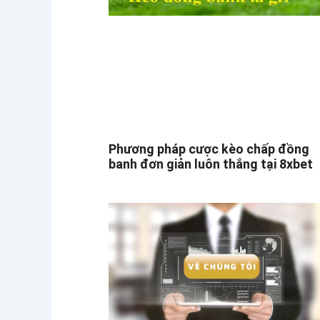
Phương pháp cược kèo chấp đồng
banh đơn giản luôn thắng tại 8xbet