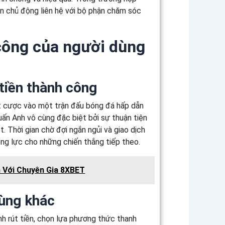
n chủ động liên hệ với bộ phận chăm sóc
 công của người dùng
 tiền thành công
t cược vào một trận đấu bóng đá hấp dẫn
Tuấn Anh vô cùng đặc biệt bởi sự thuận tiện
t. Thời gian chờ đợi ngắn ngủi và giao dịch
ộng lực cho những chiến thắng tiếp theo.
 Với Chuyên Gia 8XBET
dùng khác
rình rút tiền, chọn lựa phương thức thanh