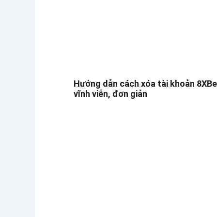
Hướng dẫn cách xóa tài khoản 8XBe
vĩnh viễn, đơn giản