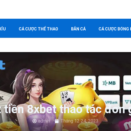
XỈU
CÁ CƯỢC THỂ THAO
BẮN CÁ
CÁ CƯỢC BÓNG 
tiền 8xbet thao tác đơn 
admin
Tháng 12 24, 2023