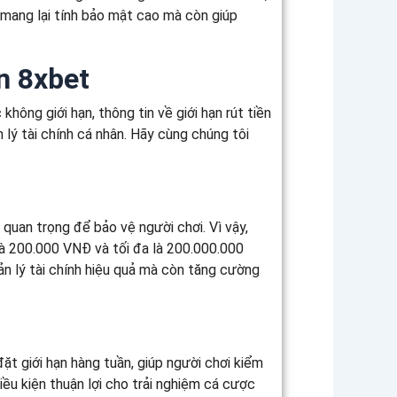
 mang lại tính bảo mật cao mà còn giúp
ền 8xbet
hông giới hạn, thông tin về giới hạn rút tiền
 lý tài chính cá nhân. Hãy cùng chúng tôi
 quan trọng để bảo vệ người chơi. Vì vậy,
 là 200.000 VNĐ và tối đa là 200.000.000
ản lý tài chính hiệu quả mà còn tăng cường
t giới hạn hàng tuần, giúp người chơi kiểm
điều kiện thuận lợi cho trải nghiệm cá cược