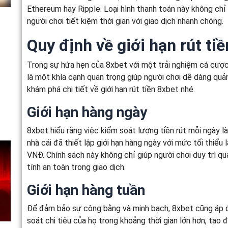
Ethereum hay Ripple. Loại hình thanh toán này không chỉ
người chơi tiết kiệm thời gian với giao dịch nhanh chóng.
Quy định về giới hạn rút ti
Trong sự hứa hẹn của 8xbet với một trải nghiệm cá cược k
là một khía cạnh quan trọng giúp người chơi dễ dàng quản
khám phá chi tiết về giới hạn rút tiền 8xbet nhé.
Giới hạn hàng ngày
8xbet hiểu rằng việc kiểm soát lượng tiền rút mỗi ngày là
nhà cái đã thiết lập giới hạn hàng ngày với mức tối thiểu
VNĐ. Chính sách này không chỉ giúp người chơi duy trì qu
tính an toàn trong giao dịch.
Giới hạn hàng tuần
Để đảm bảo sự công bằng và minh bạch, 8xbet cũng áp đặ
soát chi tiêu của họ trong khoảng thời gian lớn hơn, tạo 