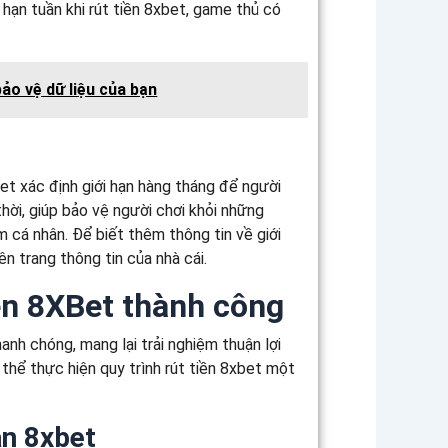
 hạn tuần khi rút tiền 8xbet, game thủ có
ảo vệ dữ liệu của bạn
bet xác định giới hạn hàng tháng để người
thời, giúp bảo vệ người chơi khỏi những
 cá nhân. Để biết thêm thông tin về giới
ên trang thông tin của nhà cái.
ền 8XBet thành công
nh chóng, mang lại trải nghiệm thuận lợi
 thể thực hiện quy trình rút tiền 8xbet một
ản 8xbet