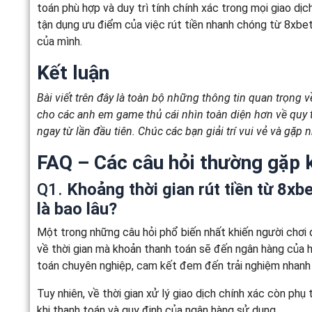
toán phù hợp và duy trì tính chính xác trong mọi giao dị
tận dụng ưu điểm của việc rút tiền nhanh chóng từ 8xbet
của mình.
Kết luận
Bài viết trên đây là toàn bộ những thông tin quan trọng 
cho các anh em game thủ cái nhìn toàn diện hơn về quy 
ngay từ lần đầu tiên. Chúc các bạn giải trí vui vẻ và gặp
FAQ – Các câu hỏi thường gặp k
Q1.
Khoảng thời gian rút tiền từ 8xb
là bao lâu?
Một trong những câu hỏi phổ biến nhất khiến người chơi q
về thời gian mà khoản thanh toán sẽ đến ngân hàng của h
toán chuyên nghiệp, cam kết đem đến trải nghiệm nhanh 
Tuy nhiên, về thời gian xử lý giao dịch chính xác còn ph
khi thanh toán và quy định của ngân hàng sử dụng.