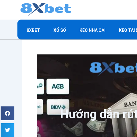
Nhảy
tới
nội
dung
8XBET
XỔ SỐ
KÈO NHÀ CÁI
KÈO TÀI 
Hướng dẫn rút 