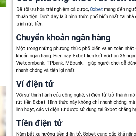
Để tối ưu hóa trải nghiệm cá cược,
8xbet
mang đến người 
thuận tiện. Dưới đây là 3 hình thức phổ biến nhất tại nhà
trình rút tiền.
Chuyển khoản ngân hàng
Một trong những phương thức phổ biến và an toàn nhất đ
khoản ngân hàng. Hiện nay, 8xbet liên kết với hơn 36 ng
Vietcombank, TPbank, MBbank,… giúp người chơi dễ dàn
nhanh chóng và tiện lợi nhất.
Ví điện tử
Với sự thịnh hành của công nghệ, ví điện tử trở thành 
rút tiền 8xbet. Hình thức này không chỉ nhanh chóng, mà c
linh hoạt, các ví điện tử được sử dụng tại 8xbet chẳng 
Tiền điện tử
Nắm bắt xu hướng tiền điện tử, 8xbet cung cấp khả năng 