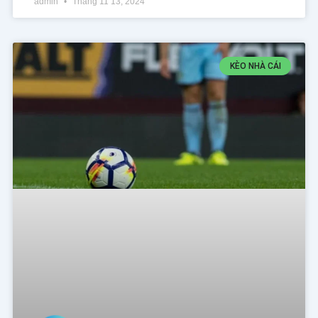
admin
Tháng 11 13, 2024
KÈO NHÀ CÁI