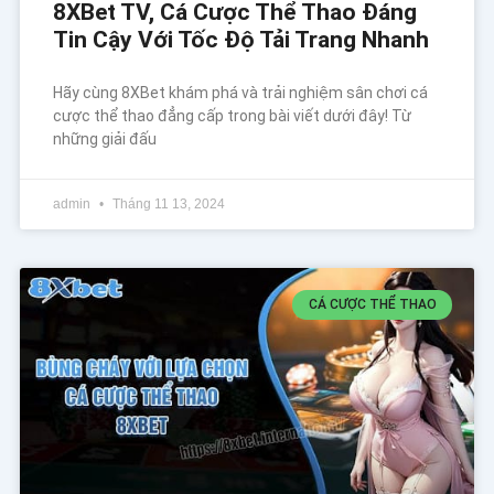
8XBet TV, Cá Cược Thể Thao Đáng
Tin Cậy Với Tốc Độ Tải Trang Nhanh
Hãy cùng 8XBet khám phá và trải nghiệm sân chơi cá
cược thể thao đẳng cấp trong bài viết dưới đây! Từ
những giải đấu
admin
Tháng 11 13, 2024
CÁ CƯỢC THỂ THAO