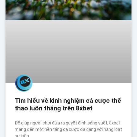
Tìm hiểu về kinh nghiệm cá cược thể
thao luôn thắng trên 8xbet
Để giúp người chơi đưa ra quyết định sáng suốt, 8xbet
mang đến một nền tảng cá cược đa dạng với hàng loạt
sự kiện