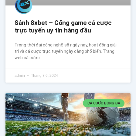
Sảnh 8xbet – Cổng game cá cược
trực tuyến uy tín hàng đầu
Trong thời đại công nghệ số ngày nay, hoạt động giải
trí và cá cược trực tuyến ngày càng phổ biến. Trang
web cá cược
admin
Tháng 7 6, 2024
CÁ CƯỢC BÓNG ĐÁ