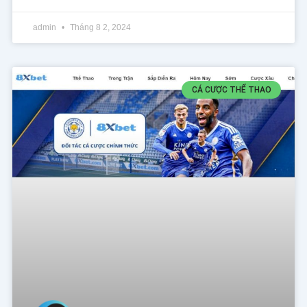
admin
Tháng 8 2, 2024
CÁ CƯỢC THỂ THAO