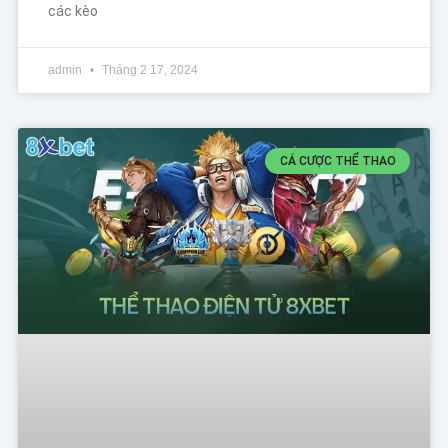
các kèo
admin
Tháng 2 17, 2024
CÁ CƯỢC THỂ THAO