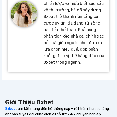
chiến lược và hiểu biết sâu sắc
về thị trường, bà đã xây dựng
8xbet trở thành nền tảng cá
cược uy tín, đa dạng từ sòng
bài đến thể thao. Khả năng
phân tích kèo nhà cái chính xác
của bà giúp người chơi đưa ra
lựa chọn hiệu quả, góp phần
khẳng định vị thế hàng đầu của
8xbet trong ngành.
Giới Thiệu 8xbet
8xbet
cam kết mang đến hệ thống nạp – rút tiền nhanh chóng,
an toàn tuyệt đối cùng dịch vụ hỗ trợ 24/7 chuyên nghiệp.