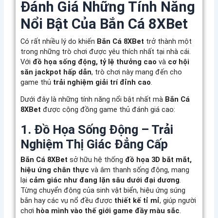
Đánh Giá Những Tính Năng
Nổi Bật Của Bắn Cá 8XBet
Có rất nhiều lý do khiến
Bắn Cá 8XBet
trở thành một
trong những trò chơi được yêu thích nhất tại nhà cái.
Với
đồ họa sống động, tỷ lệ thưởng cao
và
cơ hội
săn jackpot hấp dẫn
, trò chơi này mang đến cho
game thủ
trải nghiệm giải trí đỉnh cao
.
Dưới đây là những tính năng nổi bật nhất mà
Bắn Cá
8XBet
được cộng đồng game thủ đánh giá cao:
1. Đồ Họa Sống Động – Trải
Nghiệm Thị Giác Đẳng Cấp
Bắn Cá 8XBet
sở hữu hệ thống
đồ họa 3D bắt mắt,
hiệu ứng chân thực
và âm thanh sống động, mang
lại
cảm giác như đang lặn sâu dưới đại dương
.
Từng chuyển động của sinh vật biển, hiệu ứng súng
bắn hay các vụ nổ đều được
thiết kế tỉ mỉ
, giúp người
chơi
hòa mình vào thế giới game đầy màu sắc
.