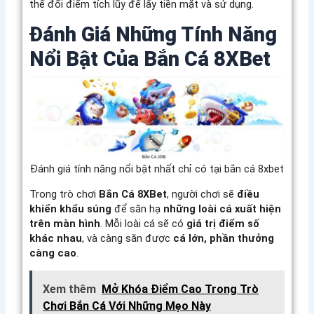
thể đổi điểm tích lũy để lấy tiền mặt và sử dụng.
Đánh Giá Những Tính Năng
Nổi Bật Của Bắn Cá 8XBet
Đánh giá tính năng nổi bật nhất chỉ có tại bắn cá 8xbet
Trong trò chơi
Bắn Cá 8XBet
, người chơi sẽ
điều
khiển khẩu súng
để săn hạ
những loài cá xuất hiện
trên màn hình
. Mỗi loài cá sẽ có
giá trị điểm số
khác nhau
, và càng săn được
cá lớn, phần thưởng
càng cao
.
Xem thêm
Mở Khóa Điểm Cao Trong Trò
Chơi Bắn Cá Với Những Mẹo Này