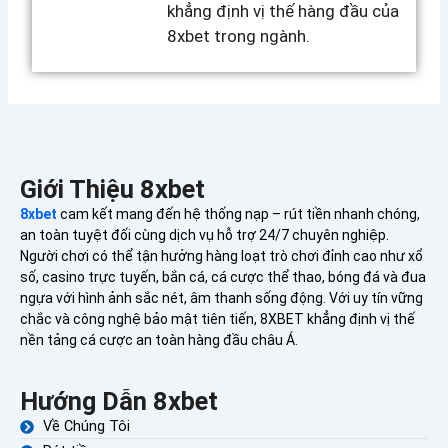
khẳng định vị thế hàng đầu của
8xbet trong ngành.
Giới Thiệu 8xbet
8xbet
cam kết mang đến hệ thống nạp – rút tiền nhanh chóng,
an toàn tuyệt đối cùng dịch vụ hỗ trợ 24/7 chuyên nghiệp.
Người chơi có thể tận hưởng hàng loạt trò chơi đỉnh cao như xổ
số, casino trực tuyến, bắn cá, cá cược thể thao, bóng đá và đua
ngựa với hình ảnh sắc nét, âm thanh sống động. Với uy tín vững
chắc và công nghệ bảo mật tiên tiến, 8XBET khẳng định vị thế
nền tảng cá cược an toàn hàng đầu châu Á.
Hướng Dẫn 8xbet
Về Chúng Tôi