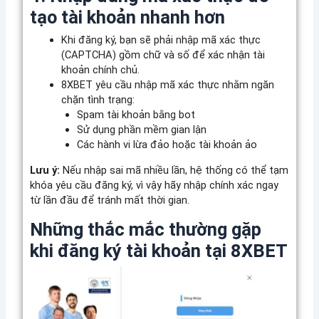
tạo tài khoản nhanh hơn
Khi đăng ký, bạn sẽ phải nhập mã xác thực
(CAPTCHA) gồm chữ và số để xác nhận tài
khoản chính chủ.
8XBET yêu cầu nhập mã xác thực nhằm ngăn
chặn tình trạng:
Spam tài khoản bằng bot
Sử dụng phần mềm gian lận
Các hành vi lừa đảo hoặc tài khoản ảo
Lưu ý:
Nếu nhập sai mã nhiều lần, hệ thống có thể tạm
khóa yêu cầu đăng ký, vì vậy hãy nhập chính xác ngay
từ lần đầu để tránh mất thời gian.
Những thắc mắc thường gặp
khi đăng ký tài khoản tại 8XBET