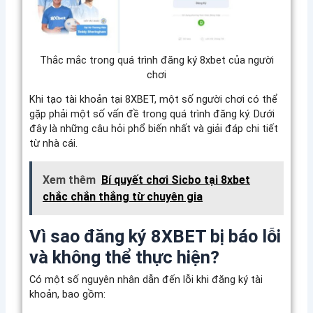
Thắc mắc trong quá trình đăng ký 8xbet của người
chơi
Khi tạo tài khoản tại 8XBET, một số người chơi có thể
gặp phải một số vấn đề trong quá trình đăng ký. Dưới
đây là những câu hỏi phổ biến nhất và giải đáp chi tiết
từ nhà cái.
Xem thêm
Bí quyết chơi Sicbo tại 8xbet
chắc chắn thắng từ chuyên gia
Vì sao đăng ký 8XBET bị báo lỗi
và không thể thực hiện?
Có một số nguyên nhân dẫn đến lỗi khi đăng ký tài
khoản, bao gồm: