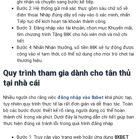
ghi nhận và chuyển sang bước kế tiếp.
Bước 2: Hệ thống gửi mã xác thực gồm sáu chữ số về
điện thoại. Nhập đúng dãy số này vào ô xác minh, nhấn
Tiếp tục để kích hoạt tài khoản thành công.
Bước 3: Đăng nhập vào tài khoản, chọn mục Khuyến mãi,
tìm chương trình Tặng 88K cho hội viên mới và mở chi
tiết.
Bước 4: Nhấn Nhận thưởng, số tiền 88K sẽ tự động được
cộng vào ví tạm thời, có thể sử dụng cho mọi trò chơi tại
thương hiệu.
Quy trình tham gia dành cho tân thủ
tại nhà cái
Nhiều người cho rằng việc
đăng nhập vào 8xbet
khá phức tạp,
tuy nhiên quy trình thực tế lại rất đơn giản và dễ thao tác. Toàn
bộ các bước được thiết kế rõ ràng, người dùng có thể hoàn
thành chỉ trong vài phút. Dưới đây là hướng dẫn chi tiết giúp bạn
thực hiện đúng và tránh lỗi trong quá trình đăng nhập.
Bước 1: Truy cập vào trang web hoặc ứng dụng
8XBET