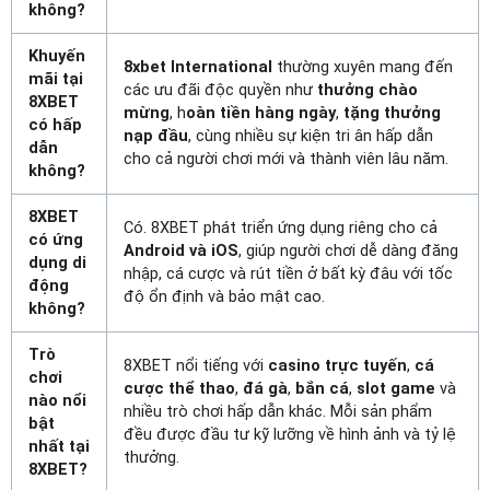
không?
Khuyến
8xbet International
thường xuyên mang đến
mãi tại
các ưu đãi độc quyền như
thưởng chào
8XBET
mừng
, h
oàn tiền hàng ngày
,
tặng thưởng
có hấp
nạp đầu
, cùng nhiều sự kiện tri ân hấp dẫn
dẫn
cho cả người chơi mới và thành viên lâu năm.
không?
8XBET
Có. 8XBET phát triển ứng dụng riêng cho cả
có ứng
Android và iOS
, giúp người chơi dễ dàng đăng
dụng di
nhập, cá cược và rút tiền ở bất kỳ đâu với tốc
động
độ ổn định và bảo mật cao.
không?
Trò
8XBET nổi tiếng với
casino trực tuyến
,
cá
chơi
cược thể thao
,
đá gà
,
bắn cá
,
slot game
và
nào nổi
nhiều trò chơi hấp dẫn khác. Mỗi sản phẩm
bật
đều được đầu tư kỹ lưỡng về hình ảnh và tỷ lệ
nhất tại
thưởng.
8XBET?