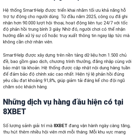
Hệ thống SmartHelp được triển khai nhằm tối ưu khả năng hỗ
trợ tự động cho người dùng. Từ đầu năm 2025, công cụ đã ghi
nhận hơn 90.000 lượt hội thoại, hoạt động liên tục 24/7 với tốc
độ phản hồi trung bình 3 giây. Nhờ đó, người chơi có thể nhận
hướng dẫn xử lý sự cố hoặc truy xuất thông tin ngay lập tức mà
không cần chờ nhân viên.
SmartHelp được xây dựng trên nền tảng dữ liệu hơn 1.500 chủ
đề, bao gồm giao dịch, chương trình thưởng, đăng nhập cùng với
bảo mật tài khoản. Hệ thống được cập nhật nội dung hàng tuần
để đảm bảo độ chính xác cao nhất. Hiện tỷ lệ phản hồi đúng
yêu cầu đạt khoảng 91,8%, giúp giảm tải đáng kể cho đội ngũ
chăm sóc khách hàng.
Những dịch vụ hàng đầu hiện có tại
8XBET
Số lượng sảnh giải trí mà
8XBET
đang vận hành ngày càng tăng,
thu hút thêm nhiều hội viên mới mỗi tháng. Mỗi khu vực mang