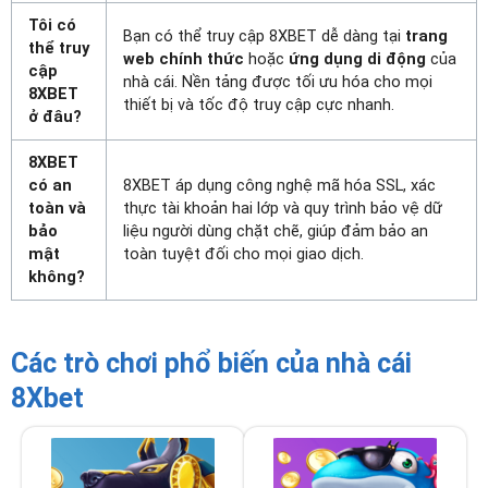
Tôi có
Bạn có thể truy cập 8XBET dễ dàng tại
trang
thể truy
web chính thức
hoặc
ứng dụng di động
của
cập
nhà cái. Nền tảng được tối ưu hóa cho mọi
8XBET
thiết bị và tốc độ truy cập cực nhanh.
ở đâu?
8XBET
có an
8XBET áp dụng công nghệ mã hóa SSL, xác
toàn và
thực tài khoản hai lớp và quy trình bảo vệ dữ
bảo
liệu người dùng chặt chẽ, giúp đảm bảo an
mật
toàn tuyệt đối cho mọi giao dịch.
không?
Các trò chơi phổ biến của nhà cái
8Xbet