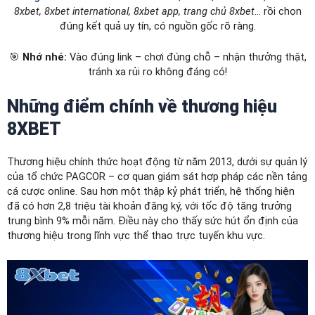
8xbet, 8xbet international, 8xbet app, trang chủ 8xbet
… rồi chọn
đúng kết quả uy tín, có nguồn gốc rõ ràng.
🎯
Nhớ nhé:
Vào đúng link – chơi đúng chỗ – nhận thưởng thật,
tránh xa rủi ro không đáng có!
Những điểm chính về thương hiệu
8XBET
Thương hiệu chính thức hoạt động từ năm 2013, dưới sự quản lý
của tổ chức PAGCOR – cơ quan giám sát hợp pháp các nền tảng
cá cược online. Sau hơn một thập kỷ phát triển, hệ thống hiện
đã có hơn 2,8 triệu tài khoản đăng ký, với tốc độ tăng trưởng
trung bình 9% mỗi năm. Điều này cho thấy sức hút ổn định của
thương hiệu trong lĩnh vực thể thao trực tuyến khu vực.