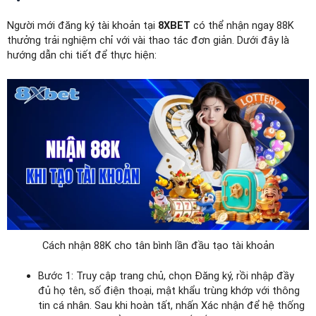
Người mới đăng ký tài khoản tại
8XBET
có thể nhận ngay 88K
thưởng trải nghiệm chỉ với vài thao tác đơn giản. Dưới đây là
hướng dẫn chi tiết để thực hiện:
Cách nhận 88K cho tân bình lần đầu tạo tài khoản
Bước 1: Truy cập trang chủ, chọn Đăng ký, rồi nhập đầy
đủ họ tên, số điện thoại, mật khẩu trùng khớp với thông
tin cá nhân. Sau khi hoàn tất, nhấn Xác nhận để hệ thống