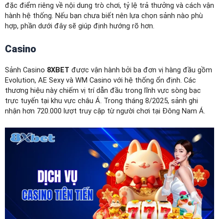
đặc điểm riêng về nội dung trò chơi, tỷ lệ trả thưởng và cách vận
hành hệ thống. Nếu bạn chưa biết nên lựa chọn sảnh nào phù
hợp, phần dưới đây sẽ giúp định hướng rõ hơn.
Casino
Sảnh Casino
8XBET
được vận hành bởi ba đơn vị hàng đầu gồm
Evolution, AE Sexy và WM Casino với hệ thống ổn định. Các
thương hiệu này chiếm vị trí dẫn đầu trong lĩnh vực sòng bạc
trực tuyến tại khu vực châu Á. Trong tháng 8/2025, sảnh ghi
nhận hơn 720.000 lượt truy cập từ người chơi tại Đông Nam Á.