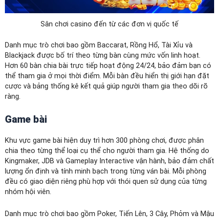
Sân chơi casino đến từ các đơn vị quốc tế
Danh mục trò chơi bao gồm Baccarat, Rồng Hổ, Tài Xỉu và
Blackjack được bố trí theo từng bàn cùng mức vốn linh hoạt.
Hơn 60 bàn chia bài trực tiếp hoạt động 24/24, bảo đảm bạn có
thể tham gia ở mọi thời điểm. Mỗi bàn đều hiển thị giới hạn đặt
cược và bảng thống kê kết quả giúp người tham gia theo dõi rõ
ràng.
Game bài
Khu vực game bài hiện duy trì hơn 300 phòng chơi, được phân
chia theo từng thể loại cụ thể cho người tham gia. Hệ thống do
Kingmaker, JDB và Gameplay Interactive vận hành, bảo đảm chất
lượng ổn định và tính minh bạch trong từng ván bài. Mỗi phòng
đều có giao diện riêng phù hợp với thói quen sử dụng của từng
nhóm hội viên.
Danh mục trò chơi bao gồm Poker, Tiến Lên, 3 Cây, Phỏm và Mậu