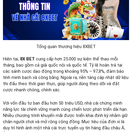
Tổng quan thương hiệu 8XBET
Hiện tại,
8X BET
cung cấp hơn 25.000 sự kiện thể thao mỗi
tháng, bao gồm cả giải quốc nội và quốc tế. Tỷ lệ hoàn trả tại
các sảnh cược dao động trong khoảng 95% – 97,8%, đảm bảo
tính minh bạch và công bằng. Ngoài ra, nền tảng cập nhật dữ liệu
thi đấu theo thời gian thực, giúp người dùng theo dõi và đặt
cược nhanh chóng, chính xác.
Với vốn đầu tư ban đầu hơn 50 triệu USD, nhà cái chứng minh
năng lực tài chính vững mạnh cùng chiến lược phát triển dài hạn.
Nhiều chương trình khuyến mãi được triển khai định kỳ nhằm giữ
chân người chơi và mở rộng cộng đồng. Mục tiêu của đơn vị là
duy trì hình ảnh một nhà cái trực tuyến uy tín hàng đầu châu Á,