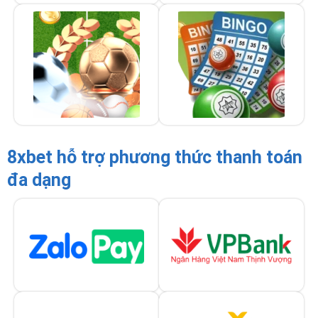
8xbet hỗ trợ phương thức thanh toán
đa dạng