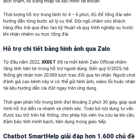
dịch chậm, lỗi đăng nhập và xác minh tài khoản.
Thời lượng hỗ trợ trung bình từ 4 – 6 phút, đủ để tổng đài viên
hướng dẫn từng bước xử lý cụ thể. Đội ngũ chăm sóc khách
hàng đều trải qua đào tạo kỹ thuật và quy trình nghiệp vụ trước
khi nhận nhiệm vụ trực tổng đài.
Hỗ trợ chi tiết bằng hình ảnh qua Zalo
Từ đầu năm 2022,
8XBET
đã ra mắt kênh Zalo Official nhằm
tăng tính tiện lợi trong hỗ trợ người dùng. Đến quý II/2025, hệ
thống ghi nhận hơn 20.000 lượt trao đổi qua tin nhắn. Người chơi
đánh giá cao kênh này vì có thể gửi hình ảnh, video lỗi hoặc nhận
tài liệu hướng dẫn cài đặt ngay trên ứng dụng.
Thời gian phản hồi trung bình đạt khoảng 2 phút 30 giây, giúp quá
trình hỗ trợ diễn ra nhanh và chính xác. Toàn bộ nội dung tư vấn
được lưu trữ trên hệ thống, cho phép hội viên tra cứu lại khi cần,
đảm bảo tính minh bạch, tiện dụng trong giao tiếp.
Chatbot SmartHelp giải đáp hơn 1.600 chủ đề