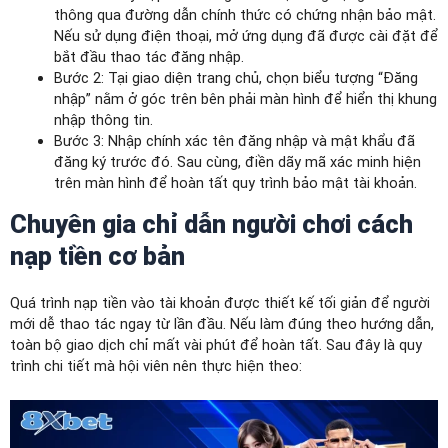
thông qua đường dẫn chính thức có chứng nhận bảo mật.
Nếu sử dụng điện thoại, mở ứng dụng đã được cài đặt để
bắt đầu thao tác đăng nhập.
Bước 2: Tại giao diện trang chủ, chọn biểu tượng “Đăng
nhập” nằm ở góc trên bên phải màn hình để hiển thị khung
nhập thông tin.
Bước 3: Nhập chính xác tên đăng nhập và mật khẩu đã
đăng ký trước đó. Sau cùng, điền dãy mã xác minh hiện
trên màn hình để hoàn tất quy trình bảo mật tài khoản.
Chuyên gia chỉ dẫn người chơi cách
nạp tiền cơ bản
Quá trình nạp tiền vào tài khoản được thiết kế tối giản để người
mới dễ thao tác ngay từ lần đầu. Nếu làm đúng theo hướng dẫn,
toàn bộ giao dịch chỉ mất vài phút để hoàn tất. Sau đây là quy
trình chi tiết mà hội viên nên thực hiện theo: