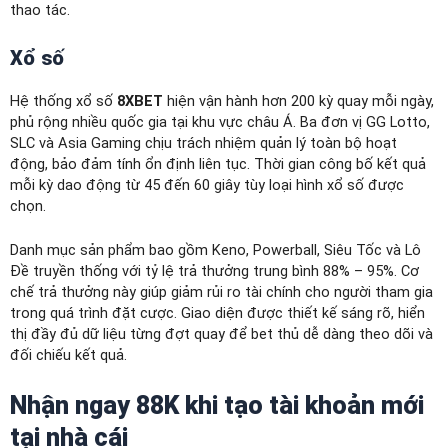
thao tác.
Xổ số
Hệ thống xổ số
8XBET
hiện vận hành hơn 200 kỳ quay mỗi ngày,
phủ rộng nhiều quốc gia tại khu vực châu Á. Ba đơn vị GG Lotto,
SLC và Asia Gaming chịu trách nhiệm quản lý toàn bộ hoạt
động, bảo đảm tính ổn định liên tục. Thời gian công bố kết quả
mỗi kỳ dao động từ 45 đến 60 giây tùy loại hình xổ số được
chọn.
Danh mục sản phẩm bao gồm Keno, Powerball, Siêu Tốc và Lô
Đề truyền thống với tỷ lệ trả thưởng trung bình 88% – 95%. Cơ
chế trả thưởng này giúp giảm rủi ro tài chính cho người tham gia
trong quá trình đặt cược. Giao diện được thiết kế sáng rõ, hiển
thị đầy đủ dữ liệu từng đợt quay để bet thủ dễ dàng theo dõi và
đối chiếu kết quả.
Nhận ngay 88K khi tạo tài khoản mới
tại nhà cái