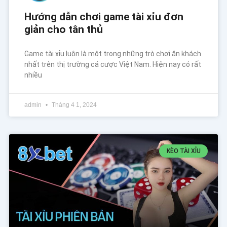
Hướng dẫn chơi game tài xỉu đơn
giản cho tân thủ
Game tài xỉu luôn là một trong những trò chơi ăn khách
nhất trên thị trường cá cược Việt Nam. Hiện nay có rất
nhiều
admin
Tháng 4 1, 2024
KÈO TÀI XỈU