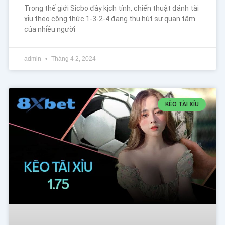
Trong thế giới Sicbo đầy kịch tính, chiến thuật đánh tài
xỉu theo công thức 1-3-2-4 đang thu hút sự quan tâm
của nhiều người
admin
Tháng 4 2, 2024
KÈO TÀI XỈU