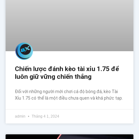
Chiến lược đánh kèo tài xỉu 1.75 để
luôn giữ vững chiến thắng
Đối với những người mới chơi cá độ bóng đá, kèo Tài
Xỉu 1.75 có thể là một điều chưa quen và khá phức tạp.
admin
Tháng 4 1, 2024