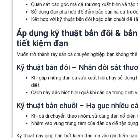
Quan sát các góc mà cá thường xuất hiện và tập tr
Sử dụng đạn phù hợp để đảm bảo bắn hạ cá trước 
Kết hợp với kỹ thuật bắn đôi hoặc bắn chuỗi để tă
Áp dụng kỹ thuật bắn đôi & bắn
tiết kiệm đạn
Muốn trở thành tay săn cá chuyên nghiệp, bạn không thể 
Kỹ thuật bắn đôi – Nhân đôi sát thư
Khi gặp những đàn cá vừa xuất hiện, hãy sử dụng h
diệt.
Cách này đặc biệt hiệu quả khi săn cá trung bình v
Kỹ thuật bắn chuỗi – Hạ gục nhiều cá
Khi cá di chuyển theo nhóm, sử dụng đạn nổ diện 
Nhắm vào vùng trung tâm của đàn cá để tận dụng 
Kỹ thuật này giúp bạn tiết kiệm đạn mà vẫn ghi điểm cao