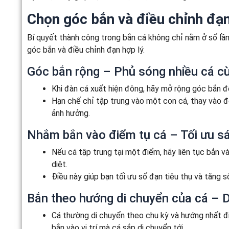
Chọn góc bắn và điều chỉnh đạ
Bí quyết thành công trong bắn cá không chỉ nằm ở số l
góc bắn và điều chỉnh đạn hợp lý.
Góc bắn rộng – Phủ sóng nhiều cá cù
Khi đàn cá xuất hiện đông, hãy mở rộng góc bắn đ
Hạn chế chỉ tập trung vào một con cá, thay vào đ
ảnh hưởng.
Nhắm bắn vào điểm tụ cá – Tối ưu s
Nếu cá tập trung tại một điểm, hãy liên tục bắn v
diệt.
Điều này giúp bạn tối ưu số đạn tiêu thụ và tăng 
Bắn theo hướng di chuyển của cá – 
Cá thường di chuyển theo chu kỳ và hướng nhất đị
bắn vào vị trí mà cá sắp di chuyển tới.