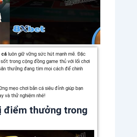
 cá
luôn giữ vững sức hút mạnh mẽ. Đặc
sốt trong cộng đồng game thủ với lối chơi
săn thưởng đang tìm mọi cách để chinh
ững mẹo chơi bắn cá siêu đỉnh giúp bạn
ay và thử nghiệm nhé!
trị điểm thưởng trong