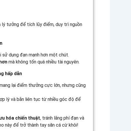
lý tưởng để tích lũy điểm, duy trì nguồn
ơn
hỏi sử dụng đạn mạnh hơn một chút.
 hơn
mà không tốn quá nhiều tài nguyên.
ng hấp dẫn
m mang lại điểm thưởng cực lớn, nhưng cũng
ợp lý và bắn liên tục từ nhiều góc độ để
 ưu hóa chiến thuật
, tránh lãng phí đạn và
ẹo này để trở thành tay săn cá cừ khôi!