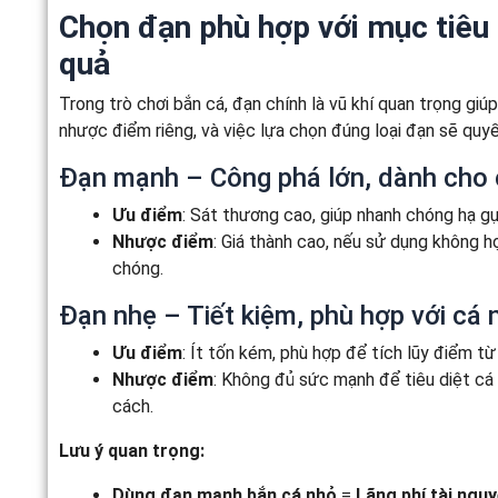
Chọn đạn phù hợp với mục tiêu 
quả
Trong trò chơi bắn cá, đạn chính là vũ khí quan trọng giú
nhược điểm riêng, và việc lựa chọn đúng loại đạn sẽ quyế
Đạn mạnh – Công phá lớn, dành cho 
Ưu điểm
: Sát thương cao, giúp nhanh chóng hạ gụ
Nhược điểm
: Giá thành cao, nếu sử dụng không h
chóng.
Đạn nhẹ – Tiết kiệm, phù hợp với cá 
Ưu điểm
: Ít tốn kém, phù hợp để tích lũy điểm t
Nhược điểm
: Không đủ sức mạnh để tiêu diệt cá 
cách.
Lưu ý quan trọng:
Dùng đạn mạnh bắn cá nhỏ
=
Lãng phí tài ngu