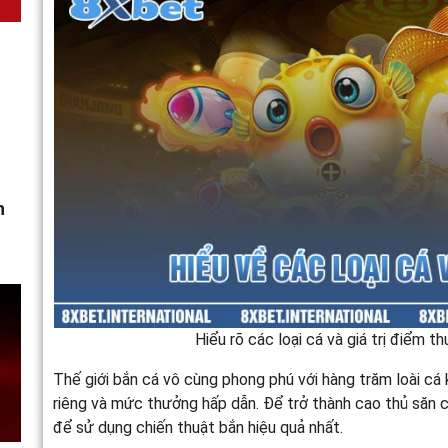
h
Hiểu rõ các loại cá và giá trị điểm 
Thế giới bắn cá vô cùng phong phú với hàng trăm loài cá
riêng và mức thưởng hấp dẫn. Để trở thành cao thủ săn c
để sử dụng chiến thuật bắn hiệu quả nhất.