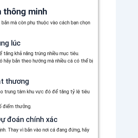
n thông minh
ần bắn mà còn phụ thuộc vào cách bạn chọn
ng lúc
ể tăng khả năng trúng nhiều mục tiêu.
ó hãy bắn theo hướng mà nhiều cá có thể bị
át thương
ào trung tâm khu vực đó để tăng tỷ lệ tiêu
số điểm thưởng.
Dự đoán chính xác
nh. Thay vì bắn vào nơi cá đang đứng, hãy