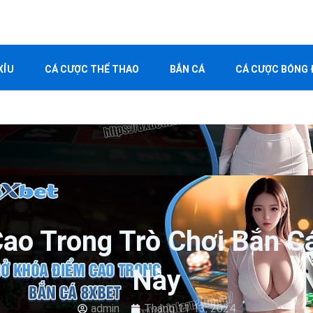
XỈU
CÁ CƯỢC THỂ THAO
BẮN CÁ
CÁ CƯỢC BÓNG 
ao Trong Trò Chơi Bắn C
Này
admin
Tháng 11 13, 2024