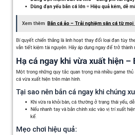
Dùng đạn yếu bắn cá lớn
=
Hiệu quả kém, dễ m
Xem thêm
Bắn cá ảo – Trải nghiệm săn cá từ mọi 
Bí quyết chiến thắng là linh hoạt thay đổi loại đạn tùy 
vẫn tiết kiệm tài nguyên. Hãy áp dụng ngay để trở thành
Hạ cá ngay khi vừa xuất hiện –
Một trong những quy tắc quan trọng mà nhiều game thủ 
cá vừa xuất hiện trên màn hình.
Tại sao nên bắn cá ngay khi chúng xu
Khi vừa ra khỏi bàn, cá thường ở trạng thái yếu, dễ
Nếu nhanh tay và bắn chính xác vào vị trí xuất hi
kể.
Mẹo chơi hiệu quả: