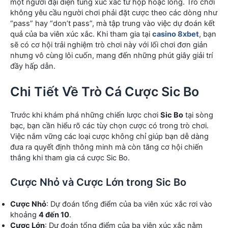
một người đại diện tung xúc xắc từ hộp hoặc lồng. Trò chơi
không yêu cầu người chơi phải đặt cược theo các dòng như
“pass” hay “don’t pass”, mà tập trung vào việc dự đoán kết
quả của ba viên xúc xắc. Khi tham gia tại
casino 8xbet
, bạn
sẽ có cơ hội trải nghiệm trò chơi này với lối chơi đơn giản
nhưng vô cùng lôi cuốn, mang đến những phút giây giải trí
đầy hấp dẫn.
Chi Tiết Về Trò Cá Cược Sic Bo
Trước khi khám phá những chiến lược chơi
Sic Bo
tại sòng
bạc, bạn cần hiểu rõ các tùy chọn cược có trong trò chơi.
Việc nắm vững các loại cược không chỉ giúp bạn dễ dàng
đưa ra quyết định thông minh mà còn tăng cơ hội chiến
thắng khi tham gia cá cược Sic Bo.
Cược Nhỏ và Cược Lớn trong Sic Bo
Cược Nhỏ
: Dự đoán tổng điểm của ba viên xúc xắc rơi vào
khoảng
4 đến 10
.
Cược Lớn
: Dự đoán tổng điểm của ba viên xúc xắc nằm