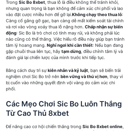
Trong
Sic Bo 8xbet
, thua lỗ là điều không thể tránh khỏi,
nhưng quan trọng là bạn không để cảm xúc chi phối và lao
vào đặt cược nhiều hơn để gỡ lại.
Không chạy theo thua lỗ
:
Càng cố gắng gỡ gạc, bạn càng dễ mất kiểm soát tài chính
và rơi vào vòng xoáy thua lỗ nặng hơn.
Chấp nhận sự biến
động
: Sic Bo là trò chơi có tính may rủi, và không phải lúc
nào cũng có thể thắng. Việc hiểu rõ điều này giúp bạn tránh
tâm lý hoang mang.
Nghỉ ngơi khi cần thiết
: Nếu bạn đang
gặp chuỗi thua liên tục, hãy
tạm dừng
, điều chỉnh tâm lý và
đánh giá lại chiến lược của mình trước khi tiếp tục.
Bằng cách duy trì sự
kiên nhẫn và kỷ luật
, bạn sẽ biến trải
nghiệm chơi Sic Bo trở nên
bền vững và thú vị hơn
, thay vì
bị cuốn vào những quyết định vội vàng do cảm xúc chi
phối.
Các Mẹo Chơi Sic Bo Luôn Thắng
Từ Cao Thủ 8xbet
Để nâng cao cơ hội chiến thắng trong
Sic Bo 8xbet online
,