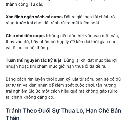
thành công lâu dài.
Xác định ngân sách cá cược
: Đặt ra giới hạn tài chính rõ
ràng trước khi chơi để tránh rủi ro mất kiểm soát.
Chia nhỏ tiền cược
: Không nên dồn hết vốn vào một ván,
thay vào đó, hãy phân bổ hợp lý để kéo dài thời gian chơi
và tối ưu cơ hội thắng.
Tuân thủ nguyên tắc kỷ luật
: Dừng lại khi đạt mục tiêu lợi
nhuận hoặc khi chạm mức giới hạn thua lỗ đã đề ra.
Bằng cách rèn luyện thói quen kỷ luật từ sớm, bạn sẽ có đủ
sự tự tin và kiên nhẫn để kiểm soát cuộc chơi, tận hưởng
trải nghiệm Sic Bo một cách hiệu quả mà không gặp rủi ro
tài chính không đáng có.
Tránh Theo Đuổi Sự Thua Lỗ, Hạn Chế Bản
Thân