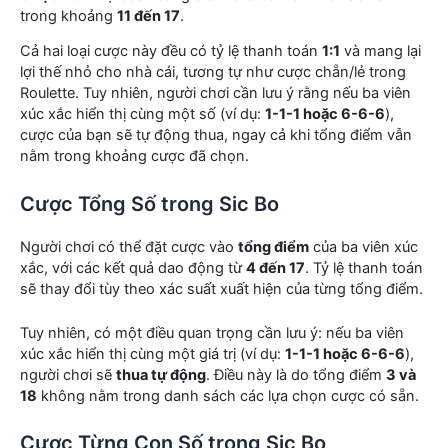
trong khoảng
11 đến 17
.
Cả hai loại cược này đều có tỷ lệ thanh toán
1:1
và mang lại
lợi thế nhỏ cho nhà cái, tương tự như cược chẵn/lẻ trong
Roulette. Tuy nhiên, người chơi cần lưu ý rằng nếu ba viên
xúc xắc hiển thị cùng một số (ví dụ:
1-1-1 hoặc 6-6-6
),
cược của bạn sẽ tự động thua, ngay cả khi tổng điểm vẫn
nằm trong khoảng cược đã chọn.
Cược Tổng Số trong Sic Bo
Người chơi có thể đặt cược vào
tổng điểm
của ba viên xúc
xắc, với các kết quả dao động từ
4 đến 17
. Tỷ lệ thanh toán
sẽ thay đổi tùy theo xác suất xuất hiện của từng tổng điểm.
Tuy nhiên, có một điều quan trọng cần lưu ý: nếu ba viên
xúc xắc hiển thị cùng một giá trị (ví dụ:
1-1-1 hoặc 6-6-6
),
người chơi sẽ
thua tự động
. Điều này là do tổng điểm
3 và
18
không nằm trong danh sách các lựa chọn cược có sẵn.
Cược Từng Con Số trong Sic Bo