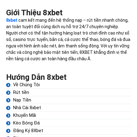
Giới Thiệu 8xbet
8xbet
cam kết mang đến hệ thống nạp – rút tiền nhanh chóng,
an toàn tuyệt đối cùng dịch vụ hỗ trợ 24/7 chuyên nghiệp.
Người chơi có thể tận hưởng hàng loạt trò chơi đỉnh cao như xổ
số, casino trực tuyến, bắn cá, cá cược thể thao, bóng đá và đua
ngựa với hình ảnh sắc nét, âm thanh sống động. Với uy tín vững
chắc và công nghệ bảo mật tiên tiến, 8XBET khẳng định vị thế
nền tảng cá cược an toàn hàng đầu châu Á.
Hướng Dẫn 8xbet
Về Chúng Tôi
Rút tiền
Nạp Tiền
Nhà Cái 8xbet
Khuyến Mãi
Kèo Bóng Đá
Đăng Ký 8Xbet