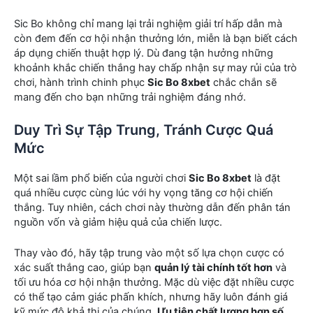
Sic Bo không chỉ mang lại trải nghiệm giải trí hấp dẫn mà
còn đem đến cơ hội nhận thưởng lớn, miễn là bạn biết cách
áp dụng chiến thuật hợp lý. Dù đang tận hưởng những
khoảnh khắc chiến thắng hay chấp nhận sự may rủi của trò
chơi, hành trình chinh phục
Sic Bo 8xbet
chắc chắn sẽ
mang đến cho bạn những trải nghiệm đáng nhớ.
Duy Trì Sự Tập Trung, Tránh Cược Quá
Mức
Một sai lầm phổ biến của người chơi
Sic Bo 8xbet
là đặt
quá nhiều cược cùng lúc với hy vọng tăng cơ hội chiến
thắng. Tuy nhiên, cách chơi này thường dẫn đến phân tán
nguồn vốn và giảm hiệu quả của chiến lược.
Thay vào đó, hãy tập trung vào một số lựa chọn cược có
xác suất thắng cao, giúp bạn
quản lý tài chính tốt hơn
và
tối ưu hóa cơ hội nhận thưởng. Mặc dù việc đặt nhiều cược
có thể tạo cảm giác phấn khích, nhưng hãy luôn đánh giá
kỹ mức độ khả thi của chúng.
Ưu tiên chất lượng hơn số