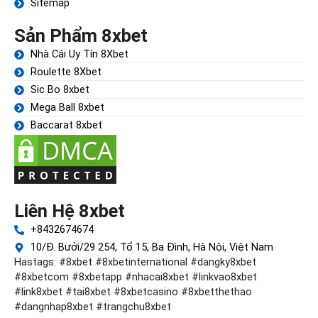
Sitemap
Sản Phẩm 8xbet
Nhà Cái Uy Tín 8Xbet
Roulette 8Xbet
Sic Bo 8xbet
Mega Ball 8xbet
Baccarat 8xbet
Liên Hệ 8xbet
+8432674674
10/Đ. Bưởi/29 254, Tổ 15, Ba Đình, Hà Nội, Việt Nam
Hastags: #8xbet #8xbetinternational #dangky8xbet
#8xbetcom #8xbetapp #nhacai8xbet #linkvao8xbet
#link8xbet #tai8xbet #8xbetcasino #8xbetthethao
#dangnhap8xbet #trangchu8xbet