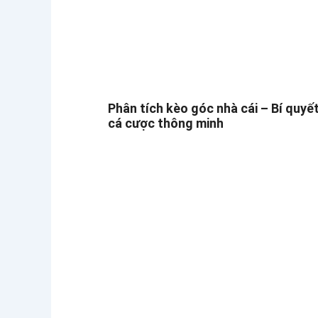
Phân tích kèo góc nhà cái – Bí quyế
cá cược thông minh