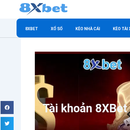
Nhảy
tới
nội
dung
8XBET
XỔ SỐ
KÈO NHÀ CÁI
KÈO TÀI 
Tài khoản 8XBet