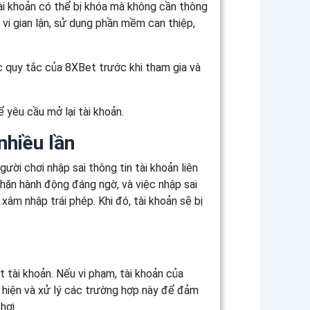
ài khoản có thể bị khóa mà không cần thông
vi gian lận, sử dụng phần mềm can thiệp,
ác quy tắc của 8XBet trước khi tham gia và
 yêu cầu mở lại tài khoản.
nhiều lần
gười chơi nhập sai thông tin tài khoản liên
hặn hành động đáng ngờ, và việc nhập sai
 xâm nhập trái phép. Khi đó, tài khoản sẽ bị
tài khoản. Nếu vi phạm, tài khoản của
t hiện và xử lý các trường hợp này để đảm
hơi.