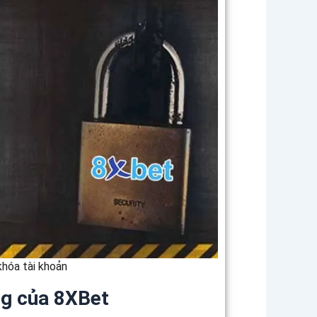
khóa tài khoản
ng của 8XBet