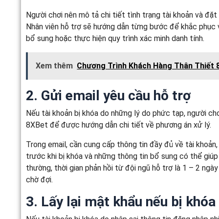
Người chơi nên mô tả chi tiết tình trạng tài khoản và đặt
Nhân viên hỗ trợ sẽ hướng dẫn từng bước để khắc phục 
bổ sung hoặc thực hiện quy trình xác minh danh tính.
Xem thêm
Chương Trình Khách Hàng Thân Thiết 
2. Gửi email yêu cầu hỗ trợ
Nếu tài khoản bị khóa do những lý do phức tạp, người ch
8XBet để được hướng dẫn chi tiết về phương án xử lý.
Trong email, cần cung cấp thông tin đầy đủ về tài khoản
trước khi bị khóa và những thông tin bổ sung có thể giúp
thường, thời gian phản hồi từ đội ngũ hỗ trợ là 1 – 2 ngày
chờ đợi.
3. Lấy lại mật khẩu nếu bị khóa