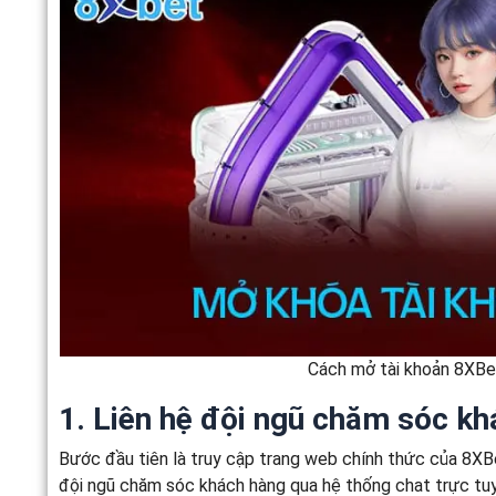
Cách mở tài khoản 8XBet
1. Liên hệ đội ngũ chăm sóc k
Bước đầu tiên là truy cập trang web chính thức của 8XBet
đội ngũ chăm sóc khách hàng qua hệ thống chat trực tu