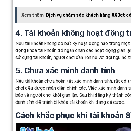
Xem thêm
Dịch vụ chăm sóc khách hàng 8XBet có
4. Tài khoản không hoạt động tr
Nếu tài khoản không có bất kỳ hoạt động nào trong một t
t
động khóa tài khoản để ngăn chặn các hoạt động gian lận
sử dụng tài khoản, người chơi cần liên hệ với đội ngũ hỗ t
5. Chưa xác minh danh tính
Nếu tài khoản chưa hoàn tất xác minh danh tính, rất có 
chơi đều được nhận diện chính xác. Việc xác minh danh t
bảo vệ người chơi khỏi gian lận. Sau khi đăng ký thành c
danh tính để tránh bị khóa tài khoản khi đang cá cược.
Cách khắc phục khi tài khoản 