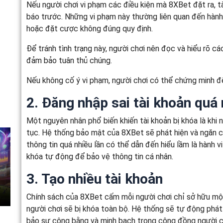
Nếu người chơi vi phạm các điều kiện mà 8XBet đặt ra, t
báo trước. Những vi phạm này thường liên quan đến hành 
hoặc đặt cược không đúng quy định.
Để tránh tình trạng này, người chơi nên đọc và hiểu rõ c
đảm bảo tuân thủ chúng.
Nếu không cố ý vi phạm, người chơi có thể chứng minh để
2. Đăng nhập sai tài khoản quá 
Một nguyên nhân phổ biến khiến tài khoản bị khóa là khi n
tục. Hệ thống bảo mật của 8XBet sẽ phát hiện và ngăn c
thông tin quá nhiều lần có thể dẫn đến hiểu lầm là hành vi
khóa tự động để bảo vệ thông tin cá nhân.
3. Tạo nhiều tài khoản
Chính sách của 8XBet cấm mỗi người chơi chỉ sở hữu một 
người chơi sẽ bị khóa toàn bộ. Hệ thống sẽ tự động phá
bảo sự công bằng và minh bạch trong cộng đồng người c