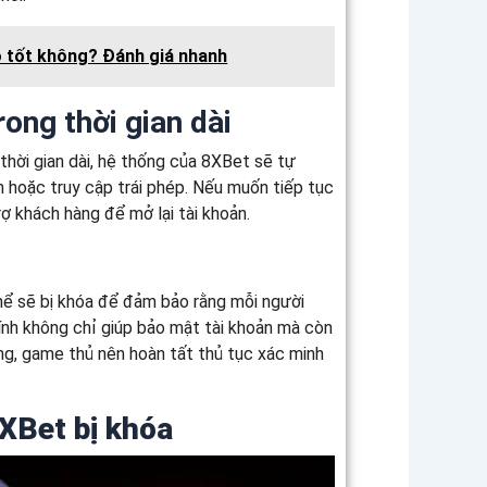
 tốt không? Đánh giá nhanh
ong thời gian dài
hời gian dài, hệ thống của 8XBet sẽ tự
 hoặc truy cập trái phép. Nếu muốn tiếp tục
rợ khách hàng để mở lại tài khoản.
thể sẽ bị khóa để đảm bảo rằng mỗi người
ính không chỉ giúp bảo mật tài khoản mà còn
ông, game thủ nên hoàn tất thủ tục xác minh
8XBet bị khóa