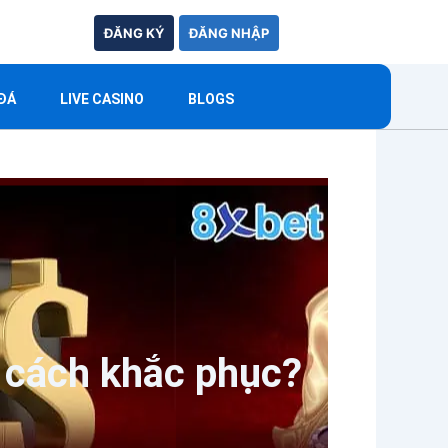
ĐĂNG KÝ
ĐĂNG NHẬP
ĐÁ
LIVE CASINO
BLOGS
 cách khắc phục?