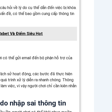
 câu hỏi về lý do cụ thể dẫn đến việc bị khóa.
vấn đề, có thể bao gồm cung cấp thông tin
8xbet Và Điểm Siêu Hot
ơi có thể gửi email đến bộ phận hỗ trợ của
, lịch sử hoạt động, các bước đã thực hiện
 quá trình xử lý diễn ra nhanh chóng. Thông
 làm việc, vì vậy người chơi chỉ cần kiên nhẫn
 do nhập sai thông tin