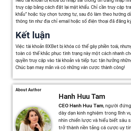
Nếu tài khoản bị khóa do nhập sai thông tin đăng nhập nh
truy cập bằng cách đặt lại mật khẩu. Chỉ cần truy cập 
khẩu” hoặc tùy chọn tương tự, sau đó làm theo hướng dẫ
thông tin như địa chỉ email hoặc số điện thoại đã đăng k
Kết luận
Việc tài khoản 8XBet bị khóa có thể gây phiền toái, như
toàn có thể khắc phục tình trạng này một cách nhanh chón
quyền truy cập vào tài khoản và tiếp tục tận hưởng nhữ
Chúc bạn may mắn và có những ván cược thành công!
About Author
Hanh Huu Tam
CEO Hanh Huu Tam
, người đứn
dày dạn kinh nghiệm trong lĩnh vự
nhìn chiến lược và hiểu biết sâu 
trở thành nền tảng cá cược uy tí