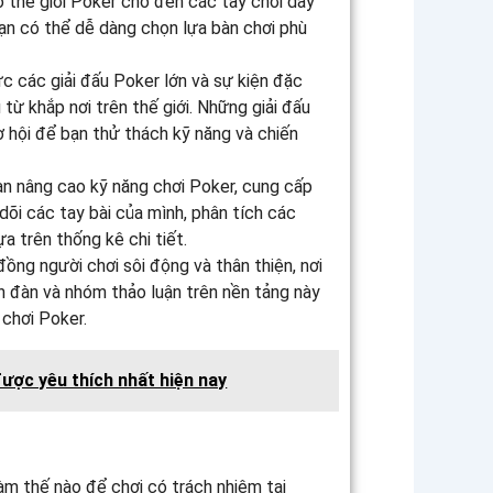
 thế giới Poker cho đến các tay chơi dày
ạn có thể dễ dàng chọn lựa bàn chơi phù
c các giải đấu Poker lớn và sự kiện đặc
 từ khắp nơi trên thế giới. Những giải đấu
ơ hội để bạn thử thách kỹ năng và chiến
bạn nâng cao kỹ năng chơi Poker, cung cấp
õi các tay bài của mình, phân tích các
a trên thống kê chi tiết.
ồng người chơi sôi động và thân thiện, nơi
ễn đàn và nhóm thảo luận trên nền tảng này
 chơi Poker.
ược yêu thích nhất hiện nay
làm thế nào để chơi có trách nhiệm tại