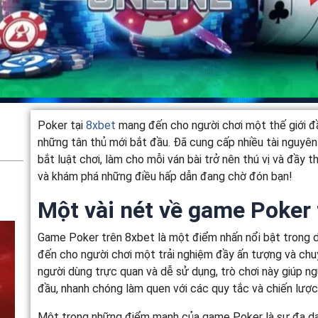
Poker tại
8xbet
mang đến cho người chơi một thế giới đầ
những tân thủ mới bắt đầu. Đã cung cấp nhiều tài nguyê
bắt luật chơi, làm cho mỗi ván bài trở nên thú vị và đầ
và khám phá những điều hấp dẫn đang chờ đón bạn!
Một vài nét về game Poker 
Game Poker trên 8xbet là một điểm nhấn nổi bật trong d
đến cho người chơi một trải nghiệm đầy ấn tượng và chuy
người dùng trực quan và dễ sử dụng, trò chơi này giúp ng
đầu, nhanh chóng làm quen với các quy tắc và chiến lượ
Một trong những điểm mạnh của game Poker là sự đa dạn