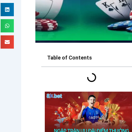
Table of Contents