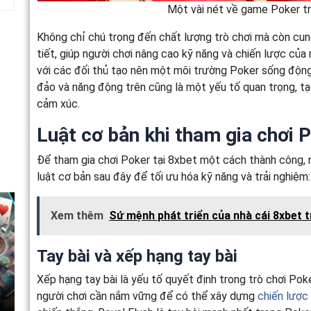
Một vài nét về game Poker tr
Không chỉ chú trọng đến chất lượng trò chơi mà còn cun
tiết, giúp người chơi nâng cao kỹ năng và chiến lược của
với các đối thủ tạo nên một môi trường Poker sống động
đảo và năng động trên cũng là một yếu tố quan trọng, tạo
cảm xúc.
Luật cơ bản khi tham gia chơi P
Để tham gia chơi Poker tại 8xbet một cách thành công, n
luật cơ bản sau đây để tối ưu hóa kỹ năng và trải nghiệm:
Xem thêm
Sứ mệnh phát triển của nhà cái 8xbet t
Tay bài và xếp hạng tay bài
Xếp hạng tay bài là yếu tố quyết định trong trò chơi Pok
người chơi cần nắm vững để có thể xây dựng
chiến lược