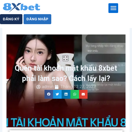
Nhảy
tới
nội
KÈO NHÀ CÁI
KÈO TÀI XỈU
CÁ CƯỢC THỂ THAO
CÁ CƯỢC BÓNG ĐÁ
LIVE CASINO
ĐĂNG KÝ
ĐĂNG NHẬP
dung
Quên tài khoản mật khẩu 8xbet
phải làm sao? Cách lấy lại?
admin
Tháng 12 27, 2023