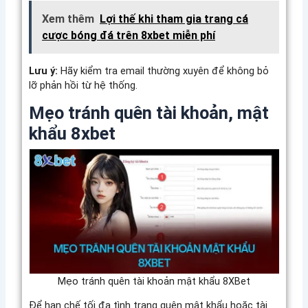
Xem thêm
Lợi thế khi tham gia trang cá
cược bóng đá trên 8xbet miễn phí
Lưu ý:
Hãy kiểm tra email thường xuyên để không bỏ
lỡ phản hồi từ hệ thống.
Mẹo tránh quên tài khoản, mật
khẩu 8xbet
Mẹo tránh quên tài khoản mật khẩu 8XBet
Để hạn chế tối đa tình trạng quên mật khẩu hoặc tài