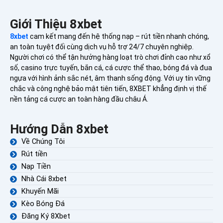
Giới Thiệu 8xbet
8xbet
cam kết mang đến hệ thống nạp – rút tiền nhanh chóng,
an toàn tuyệt đối cùng dịch vụ hỗ trợ 24/7 chuyên nghiệp.
Người chơi có thể tận hưởng hàng loạt trò chơi đỉnh cao như xổ
số, casino trực tuyến, bắn cá, cá cược thể thao, bóng đá và đua
ngựa với hình ảnh sắc nét, âm thanh sống động. Với uy tín vững
chắc và công nghệ bảo mật tiên tiến, 8XBET khẳng định vị thế
nền tảng cá cược an toàn hàng đầu châu Á.
Hướng Dẫn 8xbet
Về Chúng Tôi
Rút tiền
Nạp Tiền
Nhà Cái 8xbet
Khuyến Mãi
Kèo Bóng Đá
Đăng Ký 8Xbet