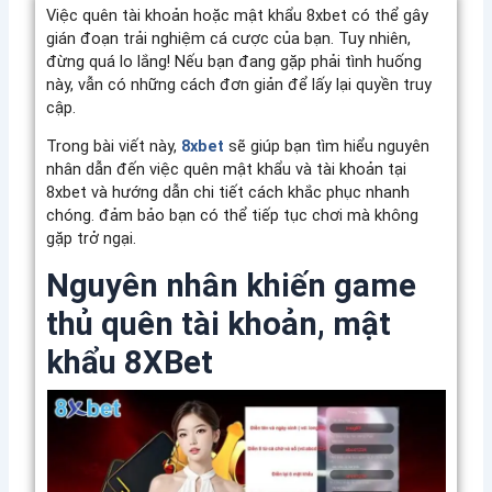
Việc quên tài khoản hoặc mật khẩu 8xbet có thể gây
gián đoạn trải nghiệm cá cược của bạn. Tuy nhiên,
đừng quá lo lắng! Nếu bạn đang gặp phải tình huống
này, vẫn có những cách đơn giản để lấy lại quyền truy
cập.
Trong bài viết này,
8xbet
sẽ giúp bạn tìm hiểu nguyên
nhân dẫn đến việc quên mật khẩu và tài khoản tại
8xbet và hướng dẫn chi tiết cách khắc phục nhanh
chóng. đảm bảo bạn có thể tiếp tục chơi mà không
gặp trở ngại.
Nguyên nhân khiến game
thủ quên tài khoản, mật
khẩu 8XBet