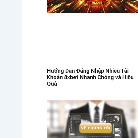
Hướng Dẫn Đăng Nhập Nhiều Tài
Khoản 8xbet Nhanh Chóng và Hiệu
Quả