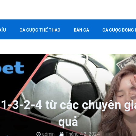
XỈU
CÁ CƯỢC THỂ THAO
BẮN CÁ
CÁ CƯỢC BÓNG 
 1-3-2-4 từ các chuyên gi
quả
admin
Tháng 4 2, 2024