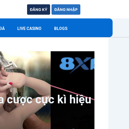
ĐĂNG KÝ
ĐĂNG NHẬP
ĐÁ
LIVE CASINO
BLOGS
a cược cực kì hiệu