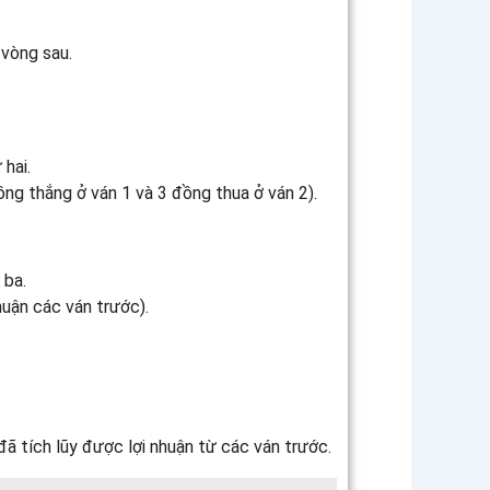
 vòng sau.
 hai.
ng thắng ở ván 1 và 3 đồng thua ở ván 2).
 ba.
nhuận các ván trước).
 đã tích lũy được lợi nhuận từ các ván trước.