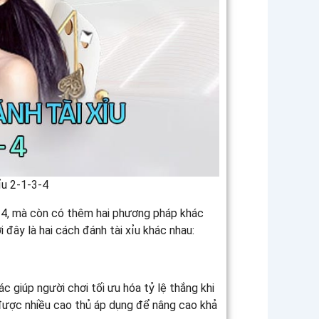
xỉu 2-1-3-4
2-4, mà còn có thêm hai phương pháp khác
 đây là hai cách đánh tài xỉu khác nhau:
c giúp người chơi tối ưu hóa tỷ lệ thắng khi
, được nhiều cao thủ áp dụng để nâng cao khả