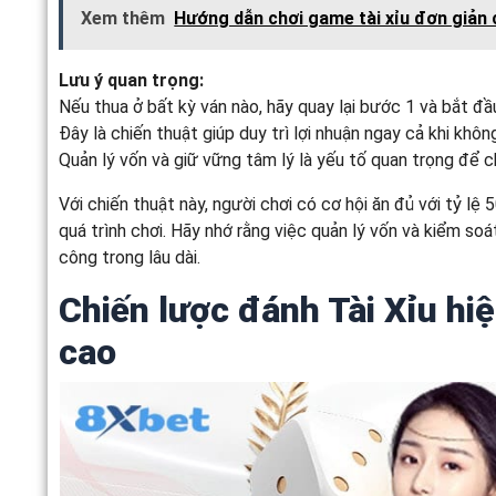
Xem thêm
Hướng dẫn chơi game tài xỉu đơn giản 
Lưu ý quan trọng:
Nếu thua ở bất kỳ ván nào, hãy quay lại bước 1 và bắt đầu
Đây là chiến thuật giúp duy trì lợi nhuận ngay cả khi khôn
Quản lý vốn và giữ vững tâm lý là yếu tố quan trọng để ch
Với chiến thuật này, người chơi có cơ hội ăn đủ với tỷ lệ 
quá trình chơi. Hãy nhớ rằng việc quản lý vốn và kiểm so
công trong lâu dài.
Chiến lược đánh Tài Xỉu hiệ
cao