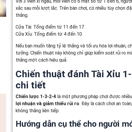
Với 3 viên xí ngầu, mỗi viên có 6 mặt số từ 1 đến 6, ngư
xắc sau mỗi lượt lắc. Trên bàn chơi, có nhiều tùy chọn đ
thắng.
Cửa Tài: Tổng điểm từ 11 đến 17.
Cửa Xỉu: Tổng điểm từ 4 đến 10.
Nếu bạn muốn tăng tỷ lệ thắng và tối ưu hóa lợi nhuận, c
tưởng. Chiến thuật này không chỉ giúp kiểm soát rủi ro mà
thắng một cách hiệu quả.
Chiến thuật đánh Tài Xỉu 
chi tiết
Chiến lược 1-3-2-4
là một phương pháp chơi được nhiều
lợi nhuận và giảm thiểu rủi ro
. Đây là cách chơi an toàn
không thắng liên tiếp.
Hướng dẫn cụ thể cho người mớ