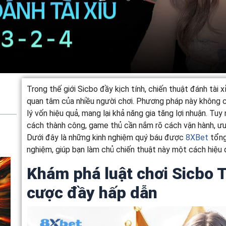
Trong thế giới Sicbo đầy kịch tính, chiến thuật đánh tài
quan tâm của nhiều người chơi. Phương pháp này không c
lý vốn hiệu quả, mang lại khả năng gia tăng lợi nhuận. Tu
cách thành công, game thủ cần nắm rõ cách vận hành, ưu
Dưới đây là những kinh nghiệm quý báu được
8XBet
tổng
nghiệm, giúp bạn làm chủ chiến thuật này một cách hiệu 
Khám phá luật chơi Sicbo Tà
cược đầy hấp dẫn