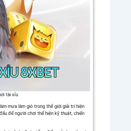
ơi tài xỉu
m mưa làm gió trong thế giới giải trí hiện
 đấu để người chơi thể hiện kỹ thuật, chiến