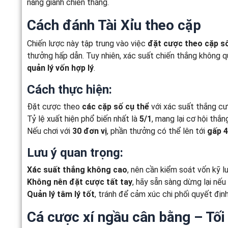
năng giành chiến thắng.
Cách đánh Tài Xỉu theo cặp
Chiến lược này tập trung vào việc
đặt cược theo cặp s
thưởng hấp dẫn. Tuy nhiên, xác suất chiến thắng không q
quản lý vốn hợp lý
.
Cách thực hiện:
Đặt cược theo
các cặp số cụ thể
với xác suất thắng c
Tỷ lệ xuất hiện phổ biến nhất là
5/1
, mang lại cơ hội thắn
Nếu chơi với
30 đơn vị
, phần thưởng có thể lên tới
gấp 4
Lưu ý quan trọng:
Xác suất thắng không cao
, nên cần kiểm soát vốn kỹ l
Không nên đặt cược tất tay
, hãy sẵn sàng dừng lại nế
Quản lý tâm lý tốt
, tránh để cảm xúc chi phối quyết địn
Cá cược xí ngầu cân bằng – Tối 