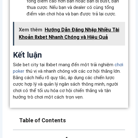
tổng điểm cao hơn bạn hoặc bạn bị bust, bạn
thua cược. Nếu bạn và dealer có cùng tổng
điểm ván chơi hòa và bạn được trả lại cược.
Xem thêm
Hướng Dẫn Đăng Nhập Nhiều Tài
Khoản 8xbet Nhanh Chóng và Hiệu Quả
Kết luận
Side bet city tại 8xbet mang đến một trải nghiệm
chơi
poker
thú vị và nhanh chóng với các cơ hội thắng lớn.
Bằng cách hiểu rõ quy tắc, áp dụng các chiến lược
cược hợp lý và quản lý ngân sách thông minh, người
chơi có thể tối ưu hóa cơ hội chiến thắng và tận
hưởng trò chơi một cách trọn vẹn.
Table of Contents