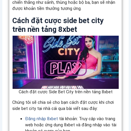
chiến thắng như sảnh, thùng hoặc bộ ba, bạn sẽ nhận
được khoản tiền thưởng tương ứng.
Cách đặt cược side bet city
trên nền tảng 8xbet
Cách đặt cược Side Bet City trên nền tảng 8xbet
Chúng tôi sẽ chia sẻ cho bạn cách đặt cược khi chơi
side bet city tại nhà cái qua bài viết sau đây:
Đăng nhập 8xbet
tài khoản: Truy cập vào trang
web hoặc ứng dụng 8xbet và đăng nhập vào tài