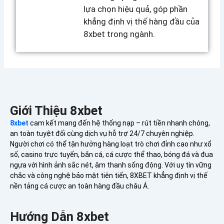
lựa chọn hiệu quả, góp phần
khẳng định vị thế hàng đầu của
8xbet trong ngành.
Giới Thiệu 8xbet
8xbet
cam kết mang đến hệ thống nạp – rút tiền nhanh chóng,
an toàn tuyệt đối cùng dịch vụ hỗ trợ 24/7 chuyên nghiệp.
Người chơi có thể tận hưởng hàng loạt trò chơi đỉnh cao như xổ
số, casino trực tuyến, bắn cá, cá cược thể thao, bóng đá và đua
ngựa với hình ảnh sắc nét, âm thanh sống động. Với uy tín vững
chắc và công nghệ bảo mật tiên tiến, 8XBET khẳng định vị thế
nền tảng cá cược an toàn hàng đầu châu Á.
Hướng Dẫn 8xbet