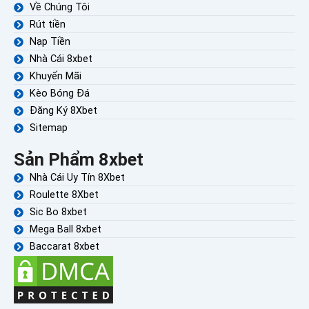
Về Chúng Tôi
Rút tiền
Nạp Tiền
Nhà Cái 8xbet
Khuyến Mãi
Kèo Bóng Đá
Đăng Ký 8Xbet
Sitemap
Sản Phẩm 8xbet
Nhà Cái Uy Tín 8Xbet
Roulette 8Xbet
Sic Bo 8xbet
Mega Ball 8xbet
Baccarat 8xbet