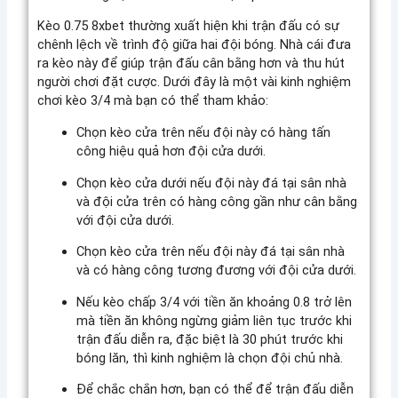
Kèo 0.75 8xbet thường xuất hiện khi trận đấu có sự
chênh lệch về trình độ giữa hai đội bóng. Nhà cái đưa
ra kèo này để giúp trận đấu cân bằng hơn và thu hút
người chơi đặt cược. Dưới đây là một vài kinh nghiệm
chơi kèo 3/4 mà bạn có thể tham khảo:
Chọn kèo cửa trên nếu đội này có hàng tấn
công hiệu quả hơn đội cửa dưới.
Chọn kèo cửa dưới nếu đội này đá tại sân nhà
và đội cửa trên có hàng công gần như cân bằng
với đội cửa dưới.
Chọn kèo cửa trên nếu đội này đá tại sân nhà
và có hàng công tương đương với đội cửa dưới.
Nếu kèo chấp 3/4 với tiền ăn khoảng 0.8 trở lên
mà tiền ăn không ngừng giảm liên tục trước khi
trận đấu diễn ra, đặc biệt là 30 phút trước khi
bóng lăn, thì kinh nghiệm là chọn đội chủ nhà.
Để chắc chắn hơn, bạn có thể để trận đấu diễn