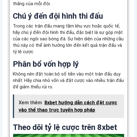
thắng của mỗi đội.
Chú ý đến đội hình thi đấu
Trong các trận đấu mang tầm khu vực hoặc quốc tế,
hãy chú ý đến đội hình thi đấu, đặc biệt là sự góp mặt
của các ngôi sao bóng đá. Sự hiện diện của những cầu
thủ này có thể ảnh hưởng lớn đến kết quả trận đấu và
tỷ lệ cược.
Phân bổ vốn hợp lý
Không nên đặt toàn bộ số tiền vào một trận đấu duy
nhất. Hãy chia nhỏ vốn và đặt cược vào nhiều trận đấu
để giảm thiểu rủi ro.
Xem thêm
8xbet hướng dẫn cách đặt cược
vào thể thao trực tuyến hợp pháp
Theo dõi tỷ lệ cược trên 8xbet