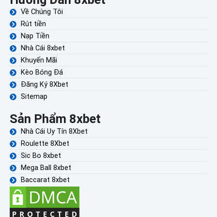
Về Chúng Tôi
Rút tiền
Nạp Tiền
Nhà Cái 8xbet
Khuyến Mãi
Kèo Bóng Đá
Đăng Ký 8Xbet
Sitemap
Sản Phẩm 8xbet
Nhà Cái Uy Tín 8Xbet
Roulette 8Xbet
Sic Bo 8xbet
Mega Ball 8xbet
Baccarat 8xbet