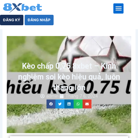
Nhảy
tới
nội
KÈO NHÀ CÁI
KÈO TÀI XỈU
CÁ CƯỢC THỂ THAO
CÁ CƯỢC BÓNG ĐÁ
LIVE CASINO
ĐĂNG KÝ
ĐĂNG NHẬP
dung
Kèo chấp 0,75 8xbet – Kinh
nghiệm soi kèo hiệu quả, luôn
thắng lớn
admin
Tháng 7 6, 2024