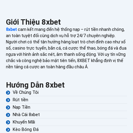
Giới Thiệu 8xbet
8xbet
cam kết mang đến hệ thống nạp – rút tiền nhanh chóng,
an toàn tuyệt đối cùng dịch vụ hỗ trợ 24/7 chuyên nghiệp.
Người chơi có thể tận hưởng hàng loạt trò chơi đỉnh cao như xổ
số, casino trực tuyến, bắn cá, cá cược thể thao, bóng đá và đua
ngựa với hình ảnh sắc nét, âm thanh sống động. Với uy tín vững
chắc và công nghệ bảo mật tiên tiến, 8XBET khẳng định vị thế
nền tảng cá cược an toàn hàng đầu châu Á.
Hướng Dẫn 8xbet
Về Chúng Tôi
Rút tiền
Nạp Tiền
Nhà Cái 8xbet
Khuyến Mãi
Kèo Bóng Đá