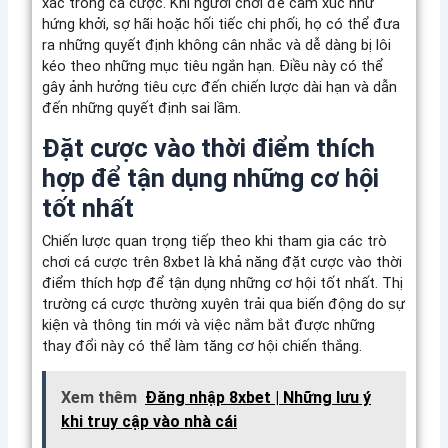
xác trong cá cược. Khi người chơi để cảm xúc như
hứng khởi, sợ hãi hoặc hối tiếc chi phối, họ có thể đưa
ra những quyết định không cân nhắc và dễ dàng bị lôi
kéo theo những mục tiêu ngắn hạn. Điều này có thể
gây ảnh hưởng tiêu cực đến chiến lược dài hạn và dẫn
đến những quyết định sai lầm.
Đặt cược vào thời điểm thích
hợp để tận dụng những cơ hội
tốt nhất
Chiến lược quan trọng tiếp theo khi tham gia các trò
chơi cá cược trên 8xbet là khả năng đặt cược vào thời
điểm thích hợp để tận dụng những cơ hội tốt nhất. Thị
trường cá cược thường xuyên trải qua biến động do sự
kiện và thông tin mới và việc nắm bắt được những
thay đổi này có thể làm tăng cơ hội chiến thắng.
Xem thêm
Đăng nhập 8xbet | Những lưu ý
khi truy cập vào nhà cái