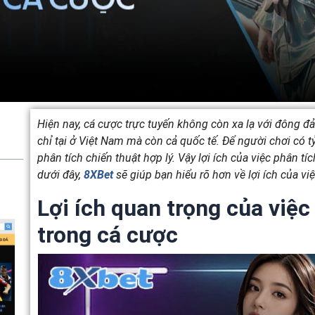
Hiện nay, cá cược trực
tuyến không còn xa lạ
với đông đả
chỉ tại ở Việt Nam
mà còn cả quốc tế.
Để người chơi có
t
phân tích chiến thuật hợp lý.
Vậy lợi ích của việc
phân tíc
dưới đây,
8XBet
sẽ giúp bạn hiểu rõ hơn
về lợi ích của vi
Lợi ích quan trọng của việc
trong cá cược