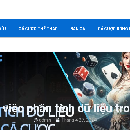
XỈU
CÁ CƯỢC THỂ THAO
BẮN CÁ
CÁ CƯỢC BÓNG 
 việc phân tích dữ liệu t
admin
Tháng 4 27, 2024