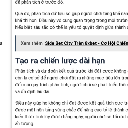
đã phân tích ở trước đó.
Qua đó, phân tích dữ liệu sẽ giúp người chơi tăng khả n
khả thi hơn. Điều này vô cùng quan trọng trong môi trườn
hiểu biết sâu sắc có thể là yếu tố quyết định giữa thành 
ua
Xem thêm
Side Bet City Trên 8xbet - Cơ Hội Chi
Tạo ra chiến lược dài hạn
Phân tích và dự đoán kết quả trước khi đặt cược không c
còn là cơ sở để người chơi đặt ra những mục tiêu lớn tro
đổi mới quy trình phân tích, người chơi sẽ phát triển t
và ổn định lâu dài.
Điều này giúp họ không chỉ đạt được kết quả tích cực t
được một nền tảng vững chắc để nâng cao tỷ lệ thành c
kiến thức tích lũy được hằng ngày, người chơi sẽ tối ưu
ấn tượng.