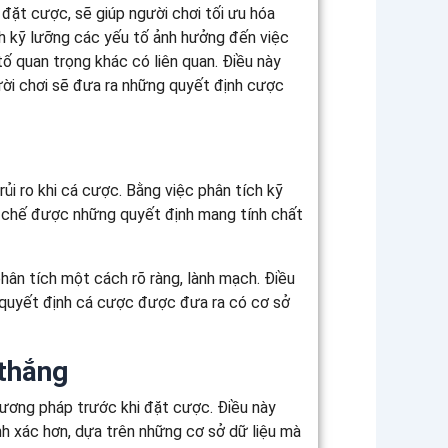
 đặt cược, sẽ giúp người chơi tối ưu hóa
ch kỹ lưỡng các yếu tố ảnh hưởng đến việc
tố quan trọng khác có liên quan. Điều này
gười chơi sẽ đưa ra những quyết định cược
rủi ro khi cá cược. Bằng việc phân tích kỹ
ạn chế được những quyết định mang tính chất
hân tích một cách rõ ràng, lành mạch. Điều
 quyết định cá cược được đưa ra có cơ sở
 thắng
hương pháp trước khi đặt cược. Điều này
h xác hơn, dựa trên những cơ sở dữ liệu mà