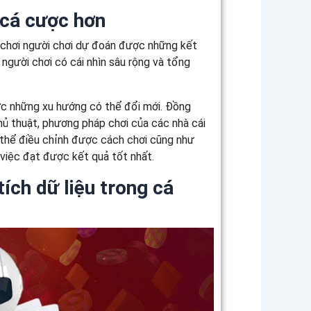
 cá cược hơn
p chơi người chơi dự đoán được những kết
 người chơi có cái nhìn sâu rộng và tổng
ợc những xu hướng có thể đổi mới. Đồng
thủ thuật, phương pháp chơi của các nhà cái
ó thể điều chỉnh được cách chơi cũng như
 việc đạt được kết quả tốt nhất.
ích dữ liệu trong cá