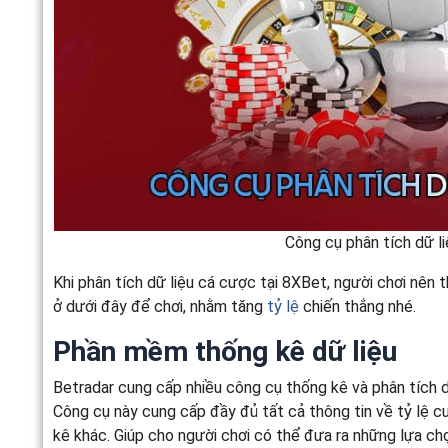
Công cụ phân tích dữ li
Khi phân tích dữ liệu cá cược tại 8XBet, người chơi nên
ở dưới đây để chơi, nhằm tăng
tỷ lệ
chiến thắng nhé.
Phần mềm thống kê dữ liệu
Betradar cung cấp nhiều công cụ thống kê và phân tích d
Công cụ này cung cấp đầy đủ tất cả thông tin về tỷ lệ cư
kê khác. Giúp cho người chơi có thể đưa ra những lựa ch