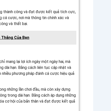
ăng thành công và đạt được kết quả tích cực,
g cá cược, nơi mà thông tin chính xác và
công và thất bại.
ến Thắng Của Bạn
hỉ mang lại lợi ích ngày một ngày hai, mà
ng dài hạn. Bằng cách liên tục cập nhật và
hêm nhiều phương pháp đánh cá cược hiệu quả
rong những lần chơi đầu, mà còn xây dựng
ông trong dài hạn. Bằng cách áp dụng những
 hóa cơ hội của bản thân và đạt được kết quả