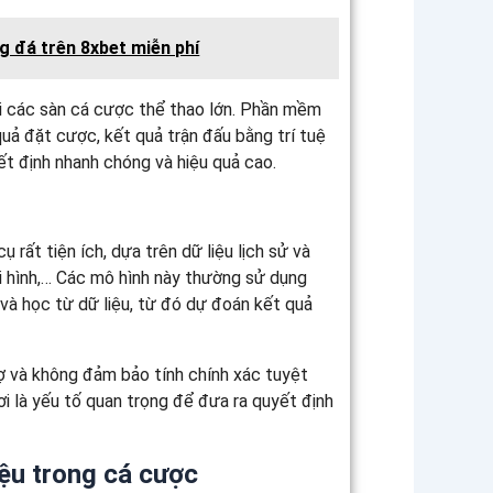
g đá trên 8xbet miễn phí
i các sàn cá cược thể thao lớn. Phần mềm
quả đặt cược, kết quả trận đấu bằng trí tuệ
ết định nhanh chóng và hiệu quả cao.
rất tiện ích, dựa trên dữ liệu lịch sử và
ội hình,… Các mô hình này thường sử dụng
 và học từ dữ liệu, từ đó dự đoán kết quả
rợ và không đảm bảo tính chính xác tuyệt
ơi là yếu tố quan trọng để đưa ra quyết định
iệu trong cá cược