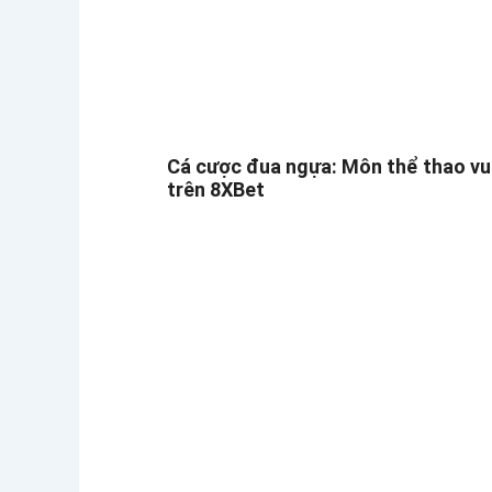
Cá cược đua ngựa: Môn thể thao v
trên 8XBet