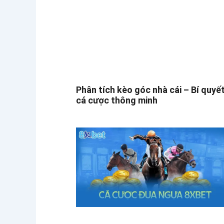
Phân tích kèo góc nhà cái – Bí quyế
cá cược thông minh