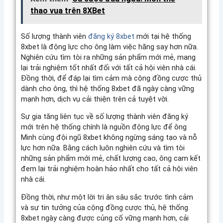
thao vua trên 8XBet
Số lượng thành viên
đăng ký 8xbet
mới tại hệ thống
8xbet là động lực cho ông làm việc hăng say hơn nữa.
Nghiên cứu tìm tòi ra những sản phẩm mới mẻ, mang
lại trải nghiệm tốt nhất đối với tất cả hội viên nhà cái.
Đồng thời, để đáp lại tìm cảm mà cộng đồng cược thủ
dành cho ông, thì hệ thống 8xbet đã ngày càng vững
mạnh hơn, dịch vụ cải thiện trên cả tuyệt vời.
Sự gia tăng liên tục về số lượng thành viên đăng ký
mới trên hệ thống chính là nguồn động lực để ông
Minh cùng đội ngũ 8xbet không ngừng sáng tạo và nỗ
lực hơn nữa. Bằng cách luôn nghiên cứu và tìm tòi
những sản phẩm mới mẻ, chất lượng cao, ông cam kết
đem lại trải nghiệm hoàn hảo nhất cho tất cả hội viên
nhà cái.
Đồng thời, như một lời tri ân sâu sắc trước tình cảm
và sự tin tưởng của cộng đồng cược thủ, hệ thống
8xbet ngày càng được củng cố vững mạnh hơn, cải