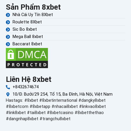
Sản Phẩm 8xbet
Nhà Cái Uy Tín 8Xbet
Roulette 8Xbet
Sic Bo 8xbet
Mega Ball 8xbet
Baccarat 8xbet
Liên Hệ 8xbet
+8432674674
10/Đ. Bưởi/29 254, Tổ 15, Ba Đình, Hà Nội, Việt Nam
Hastags: #8xbet #8xbetinternational #dangky8xbet
#8xbetcom #8xbetapp #nhacai8xbet #linkvao8xbet
#link8xbet #tai8xbet #8xbetcasino #8xbetthethao
#dangnhap8xbet #trangchu8xbet