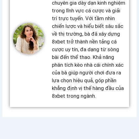
chuyên gia dày dạn kinh nghiệm
trong lĩnh vực cá cược và giải
trí trực tuyến. Với tầm nhìn
chiến lược và hiểu biết sâu sắc
về thị trường, bà đã xây dựng
8xbet trở thành nền tảng cá
cược uy tín, đa dạng từ sòng
bài đến thể thao. Khả năng
phân tích kèo nhà cái chính xác
của bà giúp người chơi đưa ra
lựa chọn hiệu quả, góp phần
khẳng định vị thế hàng đầu của
8xbet trong ngành.