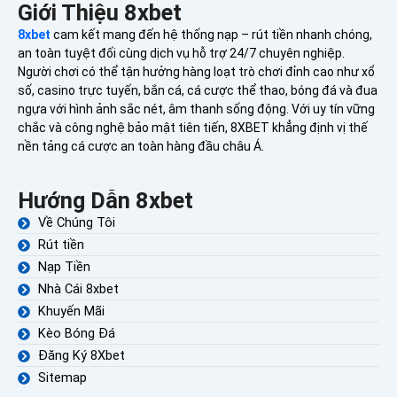
Giới Thiệu 8xbet
8xbet
cam kết mang đến hệ thống nạp – rút tiền nhanh chóng,
an toàn tuyệt đối cùng dịch vụ hỗ trợ 24/7 chuyên nghiệp.
Người chơi có thể tận hưởng hàng loạt trò chơi đỉnh cao như xổ
số, casino trực tuyến, bắn cá, cá cược thể thao, bóng đá và đua
ngựa với hình ảnh sắc nét, âm thanh sống động. Với uy tín vững
chắc và công nghệ bảo mật tiên tiến, 8XBET khẳng định vị thế
nền tảng cá cược an toàn hàng đầu châu Á.
Hướng Dẫn 8xbet
Về Chúng Tôi
Rút tiền
Nạp Tiền
Nhà Cái 8xbet
Khuyến Mãi
Kèo Bóng Đá
Đăng Ký 8Xbet
Sitemap