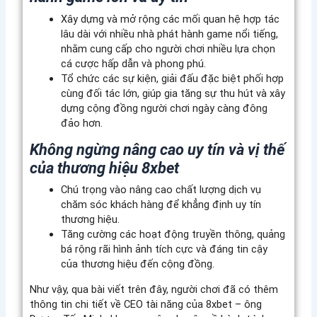
Xây dựng và mở rộng các mối quan hệ hợp tác
lâu dài với nhiều nhà phát hành game nổi tiếng,
nhằm cung cấp cho người chơi nhiều lựa chọn
cá cược hấp dẫn và phong phú.
Tổ chức các sự kiện, giải đấu đặc biệt phối hợp
cùng đối tác lớn, giúp gia tăng sự thu hút và xây
dựng cộng đồng người chơi ngày càng đông
đảo hơn.
Không ngừng nâng cao uy tín và vị thế
của thương hiệu 8xbet
Chú trọng vào nâng cao chất lượng dịch vụ
chăm sóc khách hàng để khẳng định uy tín
thương hiệu.
Tăng cường các hoạt động truyền thông, quảng
bá rộng rãi hình ảnh tích cực và đáng tin cậy
của thương hiệu đến cộng đồng.
Như vậy, qua bài viết trên đây, người chơi đã có thêm
thông tin chi tiết về CEO tài năng của 8xbet – ông