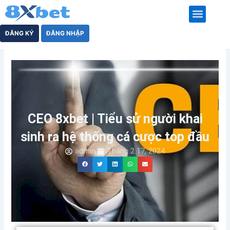
Nhảy
tới
nội
KÈO NHÀ CÁI
KÈO TÀI XỈU
CÁ CƯỢC THỂ THAO
CÁ CƯỢC BÓNG ĐÁ
LIVE CASINO
ĐĂNG KÝ
ĐĂNG NHẬP
dung
CEO 8xbet | Tiểu sử người khai
sinh ra hệ thống cá cược top đầu
admin
Tháng 2 17, 2024