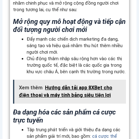
nhằm chinh phục và mở rộng cộng đồng người chơi
trong tương lai, cụ thể như sau:
Mở rộng quy mô hoạt động và tiếp cận
đối tượng người chơi mới
Đẩy mạnh các chiến dịch marketing đa dạng,
sáng tạo và hiệu quả nhằm thu hút thêm nhiều
người chơi mới.
Chủ động thâm nhập sâu rộng hơn vào các thị
trường quốc tế, đặc biệt là các quốc gia trong
khu vực châu Á, bên cạnh thị trường trong nước.
Xem thêm
Hướng dẫn tải app 8XBet cho
điện thoại và máy tính bảng siêu tiện lợi
Đa dạng hóa các sản phẩm cá cược
trực tuyến
Tập trung phát triển và giới thiệu đa dạng các
sản phẩm giải trí mới, bao gồm:
cá cược thể