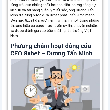
từng trải qua những thất bại ban đầu, nhưng bằng sự
kiên trì và tài năng quản lý xuất sắc, ông Dương Tấn
Minh đã từng bước đưa 8xbet phát triển vững mạnh.
Đến nay, 8xbet đã vươn lên trở thành một trong những
thương hiệu cá cược trực tuyến uy tín, chuyên nghiệp,
và được đánh giá cao bậc nhất tại thị trường Việt
Nam.
Phương châm hoạt động của
CEO 8xbet – Dương Tấn Minh