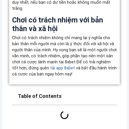
duy nhất, nếu bạn có dư tiền hoặc không muốn mất
trắng.
Chơi có trách nhiệm với bản
thân và xã hội
Chơi có trách nhiệm không chỉ mang lại ý nghĩa cho
bản thân mỗi người mà còn là ý thức đối với xã hội và
người thân của mình. Hy vọng bạn sẽ là một người chơi
văn minh, có trách nhiệm, góp phần tạo nên một sân
chơi cá cược lành mạnh tại 8xbet.Để có trải nghiệm
tốt hơn, đừng quên
tải app 8xbet
và bắt đầu hành trình
cá cược của bạn ngay hôm nay!
Table of Contents