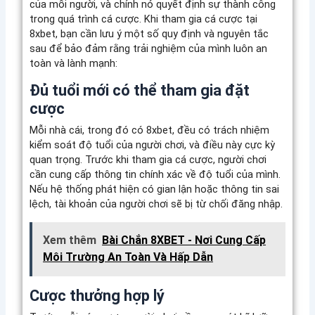
của mỗi người, và chính nó quyết định sự thành công
trong quá trình cá cược. Khi tham gia cá cược tại
8xbet, bạn cần lưu ý một số quy định và nguyên tắc
sau để bảo đảm rằng trải nghiệm của mình luôn an
toàn và lành mạnh:
Đủ tuổi mới có thể tham gia đặt
cược
Mỗi nhà cái, trong đó có 8xbet, đều có trách nhiệm
kiểm soát độ tuổi của người chơi, và điều này cực kỳ
quan trọng. Trước khi tham gia cá cược, người chơi
cần cung cấp thông tin chính xác về độ tuổi của mình.
Nếu hệ thống phát hiện có gian lận hoặc thông tin sai
lệch, tài khoản của người chơi sẽ bị từ chối đăng nhập.
Xem thêm
Bài Chắn 8XBET - Nơi Cung Cấp
Môi Trường An Toàn Và Hấp Dẫn
Cược thưởng hợp lý