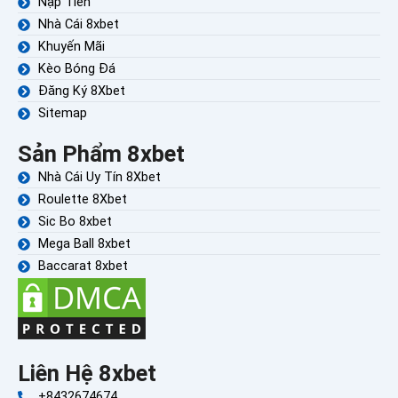
Nạp Tiền
Nhà Cái 8xbet
Khuyến Mãi
Kèo Bóng Đá
Đăng Ký 8Xbet
Sitemap
Sản Phẩm 8xbet
Nhà Cái Uy Tín 8Xbet
Roulette 8Xbet
Sic Bo 8xbet
Mega Ball 8xbet
Baccarat 8xbet
Liên Hệ 8xbet
+8432674674