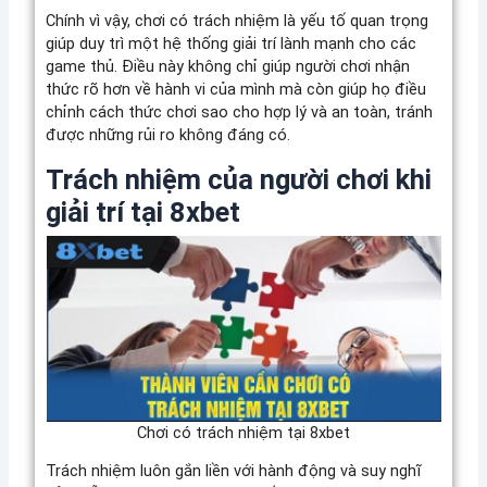
Chính vì vậy, chơi có trách nhiệm là yếu tố quan trọng
giúp duy trì một hệ thống giải trí lành mạnh cho các
game thủ. Điều này không chỉ giúp người chơi nhận
thức rõ hơn về hành vi của mình mà còn giúp họ điều
chỉnh cách thức chơi sao cho hợp lý và an toàn, tránh
được những rủi ro không đáng có.
Trách nhiệm của người chơi khi
giải trí tại 8xbet
Chơi có trách nhiệm tại 8xbet
Trách nhiệm luôn gắn liền với hành động và suy nghĩ