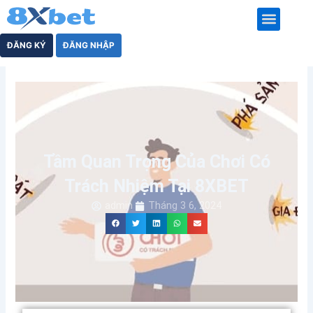
Nhảy
tới
nội
KÈO NHÀ CÁI
KÈO TÀI XỈU
CÁ CƯỢC THỂ THAO
CÁ CƯỢC BÓNG ĐÁ
LIVE CASINO
ĐĂNG KÝ
ĐĂNG NHẬP
dung
Tầm Quan Trọng Của Chơi Có
Trách Nhiệm Tại 8XBET
admin
Tháng 3 6, 2024