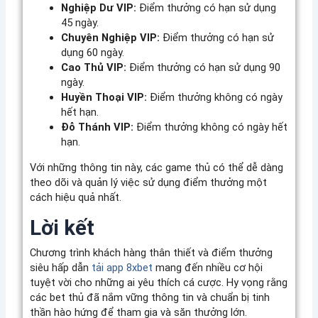
Nghiệp Dư VIP:
Điểm thưởng có hạn sử dụng
45 ngày.
Chuyên Nghiệp VIP:
Điểm thưởng có hạn sử
dụng 60 ngày.
Cao Thủ VIP:
Điểm thưởng có hạn sử dụng 90
ngày.
Huyền Thoại VIP:
Điểm thưởng không có ngày
hết hạn.
Đỗ Thánh VIP:
Điểm thưởng không có ngày hết
hạn.
Với những thông tin này, các game thủ có thể dễ dàng
theo dõi và quản lý việc sử dụng điểm thưởng một
cách hiệu quả nhất.
Lời kết
Chương trình khách hàng thân thiết và điểm thưởng
siêu hấp dẫn
tải app 8xbet
mang đến nhiều cơ hội
tuyệt vời cho những ai yêu thích cá cược. Hy vọng rằng
các bet thủ đã nắm vững thông tin và chuẩn bị tinh
thần hào hứng để tham gia và săn thưởng lớn.