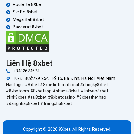
Roulette 8Xbet
Sic Bo 8xbet
Mega Ball 8xbet
Baccarat 8xbet
Liên Hệ 8xbet
+8432674674
10/Đ. Bưởi/29 254, Tổ 15, Ba Đình, Hà Nội, Việt Nam
Hastags: #8xbet #8xbetinternational #dangky8xbet
#8xbetcom #8xbetapp #nhacai8xbet #linkvao8xbet
#link8xbet #tai8xbet #8xbetcasino #8xbetthethao
#dangnhap8xbet #trangchu8xbet
Copyright ©
2026
8Xbet. All Rights Reserved.