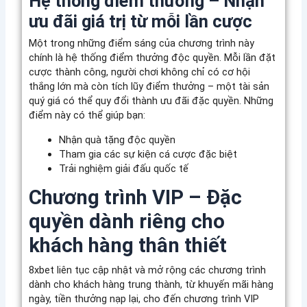
Hệ thống điểm thưởng – Nhận
ưu đãi giá trị từ mỗi lần cược
Một trong những điểm sáng của chương trình này
chính là hệ thống điểm thưởng độc quyền. Mỗi lần đặt
cược thành công, người chơi không chỉ có cơ hội
thắng lớn mà còn tích lũy điểm thưởng – một tài sản
quý giá có thể quy đổi thành ưu đãi đặc quyền. Những
điểm này có thể giúp bạn:
Nhận quà tặng độc quyền
Tham gia các sự kiện cá cược đặc biệt
Trải nghiệm giải đấu quốc tế
Chương trình VIP – Đặc
quyền dành riêng cho
khách hàng thân thiết
8xbet liên tục cập nhật và mở rộng các chương trình
dành cho khách hàng trung thành, từ khuyến mãi hàng
ngày, tiền thưởng nạp lại, cho đến chương trình VIP