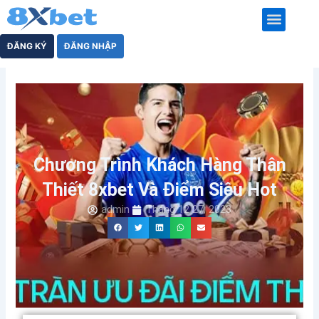
Nhảy
tới
nội
KÈO NHÀ CÁI
KÈO TÀI XỈU
CÁ CƯỢC THỂ THAO
CÁ CƯỢC BÓNG ĐÁ
LIVE CASINO
ĐĂNG KÝ
ĐĂNG NHẬP
dung
Chương Trình Khách Hàng Thân
Thiết 8xbet Và Điểm Siêu Hot
admin
Tháng 12 27, 2023