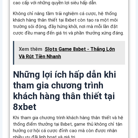
cao cấp với những quyền lợi siêu hấp dẫn.
Không chỉ nâng tầm trải nghiệm cá cược, hệ thống
khách hàng thân thiết tại 8xbet còn tạo ra một môi
trường sôi động, đầy hứng khởi, nơi mà mỗi lần đặt
cược đều mang đến giá trị và phần thưởng xứng đáng.
Xem thêm
Slots Game 8xbet - Thắng Lớn
Và Rút Tiền Nhanh
Những lợi ích hấp dẫn khi
tham gia chương trình
khách hàng thân thiết tại
8xbet
Khi tham gia chương trình khách hàng thân thiết và hệ
thống điểm thưởng tại 8xbet, game thủ không chỉ tận
hưởng cơ hội cá cược đỉnh cao mà còn được nhận
nhiều ưu đãi linh hoạt và giá trị.