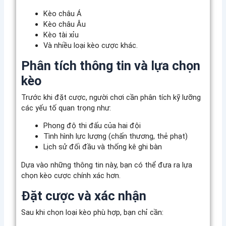
Kèo châu Á
Kèo châu Âu
Kèo tài xỉu
Và nhiều loại kèo cược khác.
Phân tích thông tin và lựa chọn
kèo
Trước khi đặt cược, người chơi cần phân tích kỹ lưỡng
các yếu tố quan trọng như:
Phong độ thi đấu của hai đội
Tình hình lực lượng (chấn thương, thẻ phạt)
Lịch sử đối đầu và thống kê ghi bàn
Dựa vào những thông tin này, bạn có thể đưa ra lựa
chọn kèo cược chính xác hơn.
Đặt cược và xác nhận
Sau khi chọn loại kèo phù hợp, bạn chỉ cần: