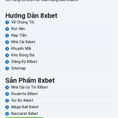
Hướng Dẫn 8xbet
Về Chúng Tôi
Rút tiền
Nạp Tiền
Nhà Cái 8xbet
Khuyến Mãi
Kèo Bóng Đá
Đăng Ký 8Xbet
Sitemap
Sản Phẩm 8xbet
Nhà Cái Uy Tín 8Xbet
Roulette 8Xbet
Sic Bo 8xbet
Mega Ball 8xbet
Baccarat 8xbet