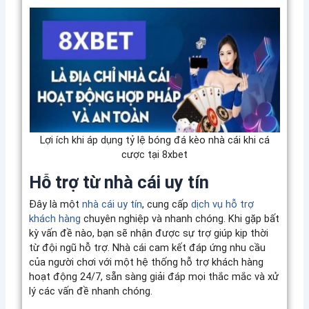
Lợi ích khi áp dụng tỷ lệ bóng đá kèo nhà cái khi cá
cược tại 8xbet
Hỗ trợ từ nhà cái uy tín
Đây là một
nhà cái uy tín
, cung cấp
dịch vụ hỗ trợ
khách hàng
chuyên nghiệp và nhanh chóng. Khi gặp bất
kỳ vấn đề nào, bạn sẽ nhận được sự trợ giúp kịp thời
từ đội ngũ hỗ trợ. Nhà cái cam kết đáp ứng nhu cầu
của người chơi với một hệ thống hỗ trợ khách hàng
hoạt động 24/7, sẵn sàng giải đáp mọi thắc mắc và xử
lý các vấn đề nhanh chóng.