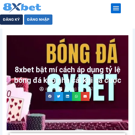
Nhảy
tới
nội
KÈO NHÀ CÁI
KÈO TÀI XỈU
CÁ CƯỢC THỂ THAO
CÁ CƯỢC BÓNG ĐÁ
LIVE CASINO
ĐĂNG KÝ
ĐĂNG NHẬP
dung
8xbet bật mí cách áp dụng tỷ lệ
bóng đá kèo nhà cái khi cá cược
admin
Tháng 8 5, 2024