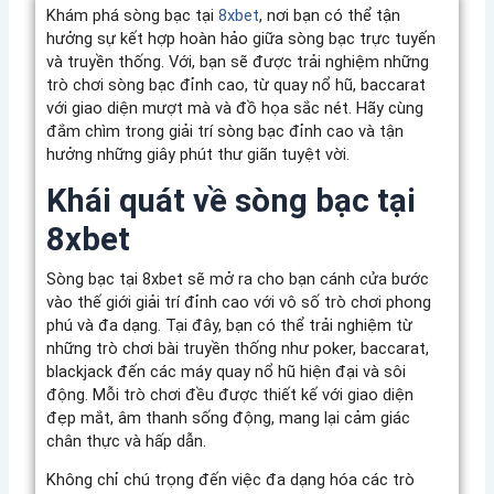
Khám phá sòng bạc tại
8xbet
, nơi bạn có thể tận
hưởng sự kết hợp hoàn hảo giữa sòng bạc trực tuyến
và truyền thống. Với, bạn sẽ được trải nghiệm những
trò chơi sòng bạc đỉnh cao, từ quay nổ hũ, baccarat
với giao diện mượt mà và đồ họa sắc nét. Hãy cùng
đắm chìm trong giải trí sòng bạc đỉnh cao và tận
hưởng những giây phút thư giãn tuyệt vời.
Khái quát về sòng bạc tại
8xbet
Sòng bạc tại 8xbet sẽ mở ra cho bạn cánh cửa bước
vào thế giới giải trí đỉnh cao với vô số trò chơi phong
phú và đa dạng. Tại đây, bạn có thể trải nghiệm từ
những trò chơi bài truyền thống như poker, baccarat,
blackjack đến các máy quay nổ hũ hiện đại và sôi
động. Mỗi trò chơi đều được thiết kế với giao diện
đẹp mắt, âm thanh sống động, mang lại cảm giác
chân thực và hấp dẫn.
Không chỉ chú trọng đến việc đa dạng hóa các trò