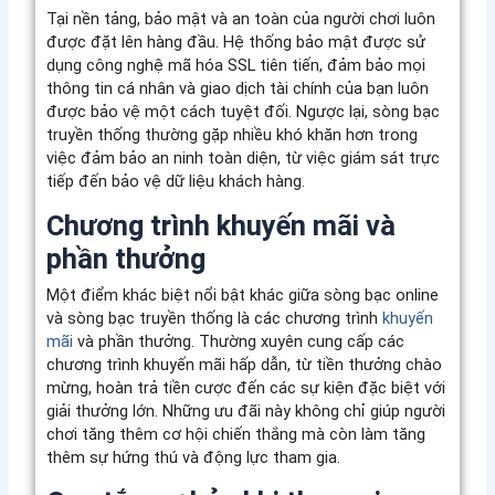
Tại nền tảng, bảo mật và an toàn của người chơi luôn
được đặt lên hàng đầu. Hệ thống bảo mật được sử
dụng công nghệ mã hóa SSL tiên tiến, đảm bảo mọi
thông tin cá nhân và giao dịch tài chính của bạn luôn
được bảo vệ một cách tuyệt đối. Ngược lại, sòng bạc
truyền thống thường gặp nhiều khó khăn hơn trong
việc đảm bảo an ninh toàn diện, từ việc giám sát trực
tiếp đến bảo vệ dữ liệu khách hàng.
Chương trình khuyến mãi và
phần thưởng
Một điểm khác biệt nổi bật khác giữa sòng bạc online
và sòng bạc truyền thống là các chương trình
khuyến
mãi
và phần thưởng. Thường xuyên cung cấp các
chương trình khuyến mãi hấp dẫn, từ tiền thưởng chào
mừng, hoàn trả tiền cược đến các sự kiện đặc biệt với
giải thưởng lớn. Những ưu đãi này không chỉ giúp người
chơi tăng thêm cơ hội chiến thắng mà còn làm tăng
thêm sự hứng thú và động lực tham gia.