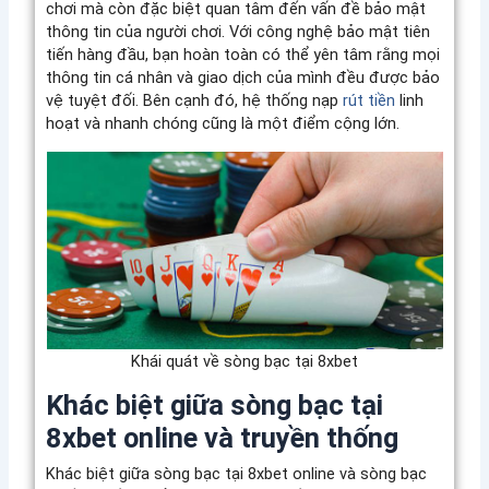
chơi mà còn đặc biệt quan tâm đến vấn đề bảo mật
thông tin của người chơi. Với công nghệ bảo mật tiên
tiến hàng đầu, bạn hoàn toàn có thể yên tâm rằng mọi
thông tin cá nhân và giao dịch của mình đều được bảo
vệ tuyệt đối. Bên cạnh đó, hệ thống nạp
rút tiền
linh
hoạt và nhanh chóng cũng là một điểm cộng lớn.
Khái quát về sòng bạc tại 8xbet
Khác biệt giữa sòng bạc tại
8xbet online và truyền thống
Khác biệt giữa sòng bạc tại 8xbet online và sòng bạc