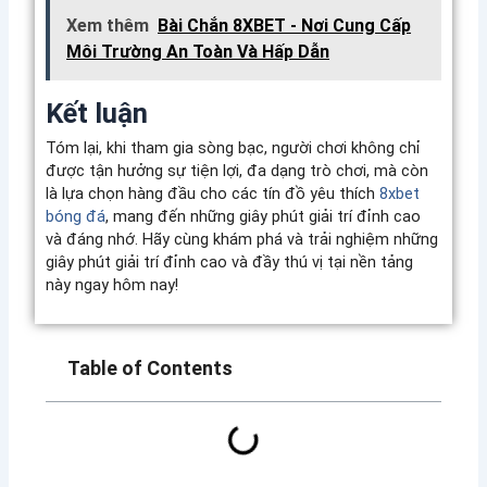
Xem thêm
Bài Chắn 8XBET - Nơi Cung Cấp
Môi Trường An Toàn Và Hấp Dẫn
Kết luận
Tóm lại, khi tham gia sòng bạc, người chơi không chỉ
được tận hưởng sự tiện lợi, đa dạng trò chơi, mà còn
là lựa chọn hàng đầu cho các tín đồ yêu thích
8xbet
bóng đá
, mang đến những giây phút giải trí đỉnh cao
và đáng nhớ. Hãy cùng khám phá và trải nghiệm những
giây phút giải trí đỉnh cao và đầy thú vị tại nền tảng
này ngay hôm nay!
Table of Contents