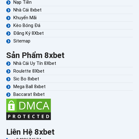
Nạp Tiền
Nhà Cái 8xbet
Khuyến Mãi
Kèo Bóng Đá
Đăng Ký 8Xbet
Sitemap
Sản Phẩm 8xbet
Nhà Cái Uy Tín 8Xbet
Roulette 8Xbet
Sic Bo 8xbet
Mega Ball 8xbet
Baccarat 8xbet
Liên Hệ 8xbet