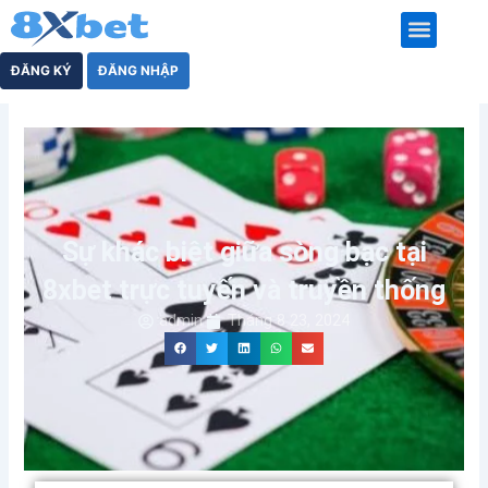
Nhảy
tới
nội
KÈO NHÀ CÁI
KÈO TÀI XỈU
CÁ CƯỢC THỂ THAO
CÁ CƯỢC BÓNG ĐÁ
LIVE CASINO
ĐĂNG KÝ
ĐĂNG NHẬP
dung
Sự khác biệt giữa sòng bạc tại
8xbet trực tuyến và truyền thống
admin
Tháng 8 23, 2024