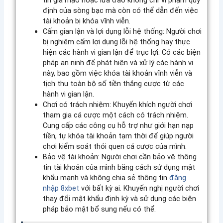
định của sòng bạc mà còn có thể dẫn đến việc
tài khoản bị khóa vĩnh viễn.
Cấm gian lận và lợi dụng lỗi hệ thống: Người chơi
bị nghiêm cấm lợi dụng lỗi hệ thống hay thực
hiện các hành vi gian lận để trục lợi. Có các biện
pháp an ninh để phát hiện và xử lý các hành vi
này, bao gồm việc khóa tài khoản vĩnh viễn và
tịch thu toàn bộ số tiền thắng cược từ các
hành vi gian lận.
Chơi có trách nhiệm: Khuyến khích người chơi
tham gia cá cược một cách có trách nhiệm.
Cung cấp các công cụ hỗ trợ như giới hạn nạp
tiền, tự khóa tài khoản tạm thời để giúp người
chơi kiểm soát thói quen cá cược của mình.
Bảo vệ tài khoản: Người chơi cần bảo vệ thông
tin tài khoản của mình bằng cách sử dụng mật
khẩu mạnh và không chia sẻ thông tin
đăng
nhập 8xbet
với bất kỳ ai. Khuyến nghị người chơi
thay đổi mật khẩu định kỳ và sử dụng các biện
pháp bảo mật bổ sung nếu có thể.