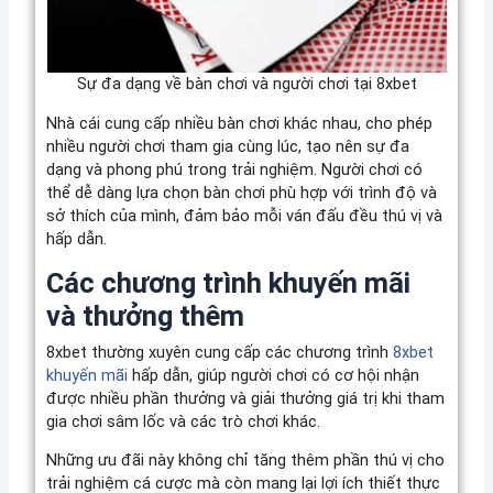
Sự đa dạng về bàn chơi và người chơi tại 8xbet
Nhà cái cung cấp nhiều bàn chơi khác nhau, cho phép
nhiều người chơi tham gia cùng lúc, tạo nên sự đa
dạng và phong phú trong trải nghiệm. Người chơi có
thể dễ dàng lựa chọn bàn chơi phù hợp với trình độ và
sở thích của mình, đảm bảo mỗi ván đấu đều thú vị và
hấp dẫn.
Các chương trình khuyến mãi
và thưởng thêm
8xbet thường xuyên cung cấp các chương trình
8xbet
khuyến mãi
hấp dẫn, giúp người chơi có cơ hội nhận
được nhiều phần thưởng và giải thưởng giá trị khi tham
gia chơi sâm lốc và các trò chơi khác.
Những ưu đãi này không chỉ tăng thêm phần thú vị cho
trải nghiệm cá cược mà còn mang lại lợi ích thiết thực