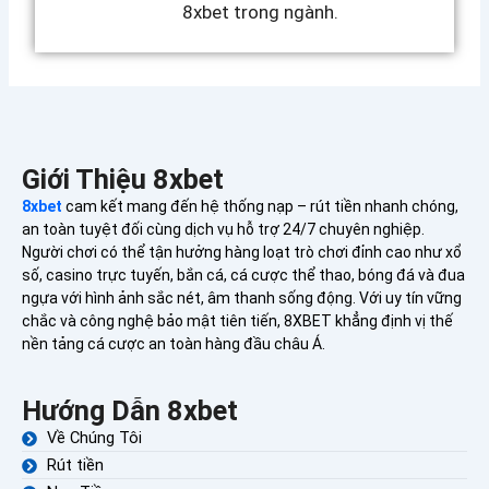
8xbet trong ngành.
Giới Thiệu 8xbet
8xbet
cam kết mang đến hệ thống nạp – rút tiền nhanh chóng,
an toàn tuyệt đối cùng dịch vụ hỗ trợ 24/7 chuyên nghiệp.
Người chơi có thể tận hưởng hàng loạt trò chơi đỉnh cao như xổ
số, casino trực tuyến, bắn cá, cá cược thể thao, bóng đá và đua
ngựa với hình ảnh sắc nét, âm thanh sống động. Với uy tín vững
chắc và công nghệ bảo mật tiên tiến, 8XBET khẳng định vị thế
nền tảng cá cược an toàn hàng đầu châu Á.
Hướng Dẫn 8xbet
Về Chúng Tôi
Rút tiền