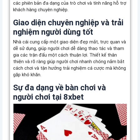
các phiên bản đa dạng của trò chơi và tính năng hỗ trợ
khách hàng chuyên nghiệp.
Giao diện chuyên nghiệp và trải
nghiệm người dùng tốt
Nhà cái cung cấp một giao diện đẹp mắt, trực quan và
dễ sử dụng, giúp người chơi dễ dàng thao tác và tham
gia các trận đấu một cách thuận lợi. Thiết kế thân
thiện và rõ ràng giúp người chơi nhanh chóng nắm bắt
cách chơi và tận hưởng trải nghiệm cá cược mà không
gặp khó khăn.
Sự đa dạng về bàn chơi và
người chơi tại 8xbet