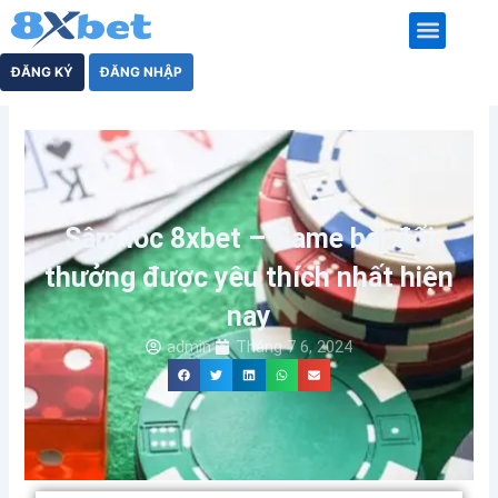
Nhảy
tới
nội
KÈO NHÀ CÁI
KÈO TÀI XỈU
CÁ CƯỢC THỂ THAO
CÁ CƯỢC BÓNG ĐÁ
LIVE CASINO
ĐĂNG KÝ
ĐĂNG NHẬP
dung
Sâm lốc 8xbet – Game bài đổi
thưởng được yêu thích nhất hiện
nay
admin
Tháng 7 6, 2024