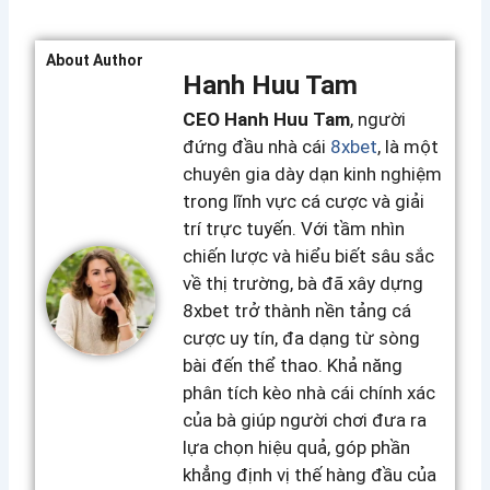
About Author
Hanh Huu Tam
CEO Hanh Huu Tam
, người
đứng đầu nhà cái
8xbet
, là một
chuyên gia dày dạn kinh nghiệm
trong lĩnh vực cá cược và giải
trí trực tuyến. Với tầm nhìn
chiến lược và hiểu biết sâu sắc
về thị trường, bà đã xây dựng
8xbet trở thành nền tảng cá
cược uy tín, đa dạng từ sòng
bài đến thể thao. Khả năng
phân tích kèo nhà cái chính xác
của bà giúp người chơi đưa ra
lựa chọn hiệu quả, góp phần
khẳng định vị thế hàng đầu của