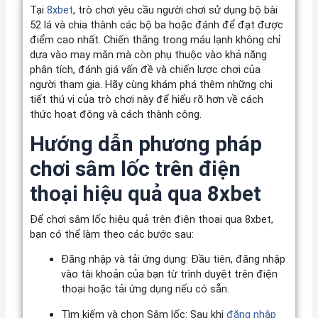
Tại
8xbet
, trò chơi yêu cầu người chơi sử dụng bộ bài
52 lá và chia thành các bộ ba hoặc đánh để đạt được
điểm cao nhất. Chiến thắng trong máu lạnh không chỉ
dựa vào may mắn mà còn phụ thuộc vào khả năng
phân tích, đánh giá vấn đề và chiến lược chơi của
người tham gia. Hãy cùng khám phá thêm những chi
tiết thú vị của trò chơi này để hiểu rõ hơn về cách
thức hoạt động và cách thành công.
Hướng dẫn phương pháp
chơi sâm lốc trên điện
thoại hiệu quả qua 8xbet
Để chơi sâm lốc hiệu quả trên điện thoại qua 8xbet,
bạn có thể làm theo các bước sau:
Đăng nhập và tải ứng dụng: Đầu tiên, đăng nhập
vào tài khoản của bạn từ trình duyệt trên điện
thoại hoặc tải ứng dụng nếu có sẵn.
Tìm kiếm và chọn Sâm lốc: Sau khi
đăng nhập