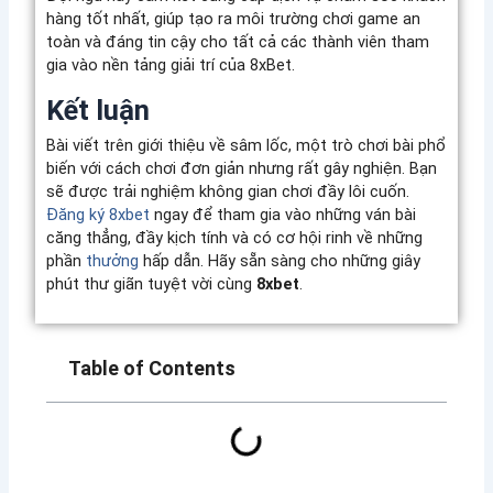
hàng tốt nhất, giúp tạo ra môi trường chơi game an
toàn và đáng tin cậy cho tất cả các thành viên tham
gia vào nền tảng giải trí của 8xBet.
Kết luận
Bài viết trên giới thiệu về sâm lốc, một trò chơi bài phổ
biến với cách chơi đơn giản nhưng rất gây nghiện. Bạn
sẽ được trải nghiệm không gian chơi đầy lôi cuốn.
Đăng ký 8xbet
ngay để tham gia vào những ván bài
căng thẳng, đầy kịch tính và có cơ hội rinh về những
phần
thưởng
hấp dẫn. Hãy sẵn sàng cho những giây
phút thư giãn tuyệt vời cùng
8xbet
.
Table of Contents