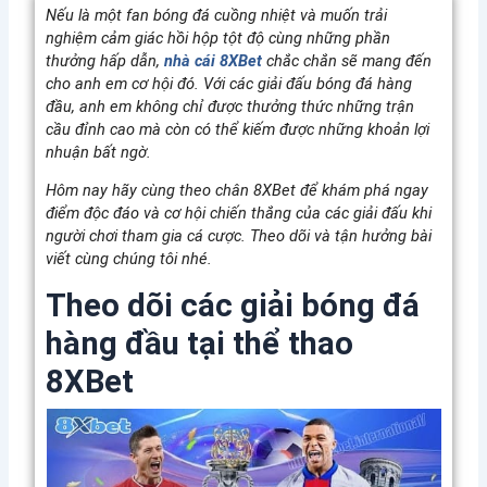
Nếu là một fan bóng đá cuồng nhiệt và muốn trải
nghiệm cảm giác hồi hộp tột độ cùng những phần
thưởng hấp dẫn,
nhà cái 8XBet
chắc chắn sẽ mang đến
cho anh em cơ hội đó. Với các giải đấu bóng đá hàng
đầu, anh em không chỉ được thưởng thức những trận
cầu đỉnh cao mà còn có thể kiếm được những khoản lợi
nhuận bất ngờ.
Hôm nay hãy cùng theo chân 8XBet để khám phá ngay
điểm độc đáo và cơ hội chiến thắng của các giải đấu khi
người chơi tham gia cá cược. Theo dõi và tận hưởng bài
viết cùng chúng tôi nhé.
Theo dõi các giải bóng đá
hàng đầu tại thể thao
8XBet