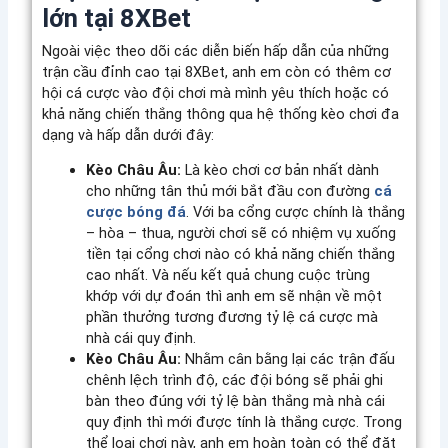
lớn tại 8XBet
Ngoài việc theo dõi các diễn biến hấp dẫn của những
trận cầu đỉnh cao tại 8XBet, anh em còn có thêm cơ
hội cá cược vào đội chơi mà mình yêu thích hoặc có
khả năng chiến thắng thông qua hệ thống kèo chơi đa
dạng và hấp dẫn dưới đây:
Kèo Châu Âu:
Là kèo chơi cơ bản nhất dành
cho những tân thủ mới bắt đầu con đường
cá
cược bóng đá
. Với ba cổng cược chính là thắng
– hòa – thua, người chơi sẽ có nhiệm vụ xuống
tiền tại cổng chơi nào có khả năng chiến thắng
cao nhất. Và nếu kết quả chung cuộc trùng
khớp với dự đoán thì anh em sẽ nhận về một
phần thưởng tương đương tỷ lệ cá cược mà
nhà cái quy định.
Kèo Châu Âu:
Nhằm cân bằng lại các trận đấu
chênh lệch trình độ, các đội bóng sẽ phải ghi
bàn theo đúng với tỷ lệ bàn thắng mà nhà cái
quy định thì mới được tính là thắng cược. Trong
thể loại chơi này, anh em hoàn toàn có thể đặt