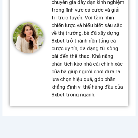
chuyên gia dày dạn kinh nghiệm
trong lĩnh vực cá cược và giải
trí trực tuyến. Với tầm nhìn
chiến lược và hiểu biết sâu sắc
về thị trường, bà đã xây dựng
8xbet trở thành nền tảng cá
cược uy tín, đa dạng từ sòng
bài đến thể thao. Khả năng
phân tích kèo nhà cái chính xác
của bà giúp người chơi đưa ra
lựa chọn hiệu quả, góp phần
khẳng định vị thế hàng đầu của
8xbet trong ngành.