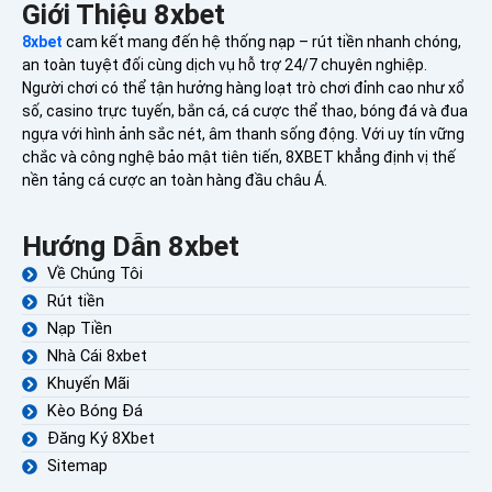
Giới Thiệu 8xbet
8xbet
cam kết mang đến hệ thống nạp – rút tiền nhanh chóng,
an toàn tuyệt đối cùng dịch vụ hỗ trợ 24/7 chuyên nghiệp.
Người chơi có thể tận hưởng hàng loạt trò chơi đỉnh cao như xổ
số, casino trực tuyến, bắn cá, cá cược thể thao, bóng đá và đua
ngựa với hình ảnh sắc nét, âm thanh sống động. Với uy tín vững
chắc và công nghệ bảo mật tiên tiến, 8XBET khẳng định vị thế
nền tảng cá cược an toàn hàng đầu châu Á.
Hướng Dẫn 8xbet
Về Chúng Tôi
Rút tiền
Nạp Tiền
Nhà Cái 8xbet
Khuyến Mãi
Kèo Bóng Đá
Đăng Ký 8Xbet
Sitemap