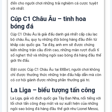
đến cho người chơi những trải nghiệm cá cược tuyệt
vời nhất.
Cúp C1 Châu Âu – tinh hoa
bóng đá
Cúp C1 Châu Âu là giải đấu danh giá nhất cấp câu lạc
bộ châu Âu, quy tụ những đội bóng hàng đầu đến từ
khắp các quốc gia. Tại đây, anh em sẽ được chứng
kiến những trận cầu đỉnh cao, những màn rượt đuổi tỉ
số nghẹt thở và những ngôi sao bóng đá hàng đầu thế
giới thi đấu.
Đặt cược Cúp C1 Châu Âu tại 8XBet, người chơi không
chỉ được thưởng thức những trận đấu hấp dẫn mà còn
có cơ hội giành được những phần thưởng giá trị.
La Liga – biểu tượng tấn công
La Liga, giải vô địch quốc gia Tây Ban Nha, nổi tiếng với
lối chơi tấn công đẹp mắt và sự xuất hiện của những
ngôi sao bóng đá hàng đầu thế giới như Lionel Messi,