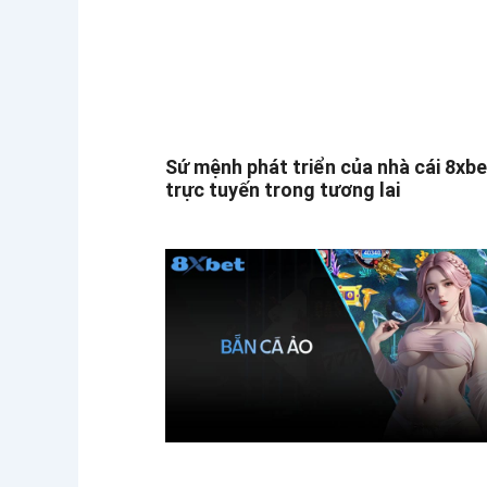
Sứ mệnh phát triển của nhà cái 8xbe
trực tuyến trong tương lai