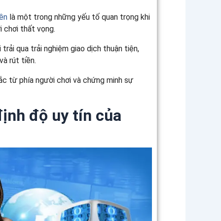
iền
là một trong những yếu tố quan trọng khi
 chơi thất vọng.
trải qua trải nghiệm giao dịch thuận tiện,
à rút tiền.
c từ phía người chơi và chứng minh sự
nh độ uy tín của