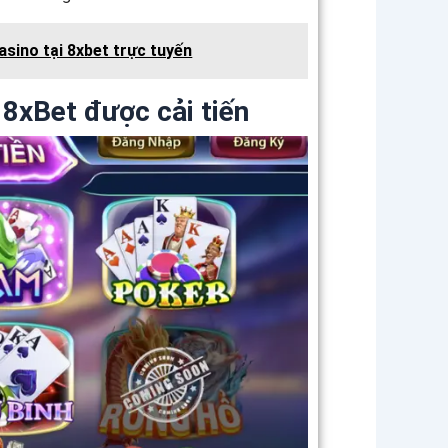
asino tại 8xbet trực tuyến
8xBet được cải tiến