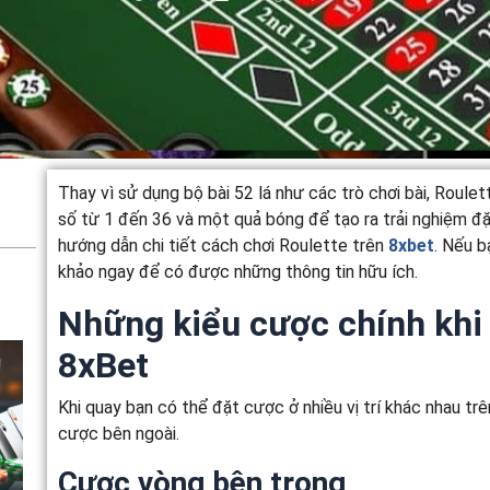
Thay vì sử dụng bộ bài 52 lá như các trò chơi bài, Roul
số từ 1 đến 36 và một quả bóng để tạo ra trải nghiệm đặc
hướng dẫn chi tiết cách chơi Roulette trên
8xbet
. Nếu b
khảo ngay để có được những thông tin hữu ích.
Những kiểu cược chính khi 
8xBet
Khi quay bạn có thể đặt cược ở nhiều vị trí khác nhau t
cược bên ngoài.
Cược vòng bên trong