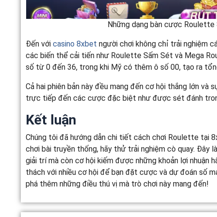
Những dạng bàn cược Roulette 
Đến với
casino 8xbet
người chơi không chỉ trải nghiệm 
các biến thể cải tiến như Roulette Sấm Sét và Mega Rou
số từ 0 đến 36, trong khi Mỹ có thêm ô số 00, tạo ra tổ
Cả hai phiên bản này đều mang đến cơ hội thắng lớn và 
trực tiếp đến các cược đặc biệt như được sét đánh tr
Kết luận
Chúng tôi đã hướng dẫn chi tiết cách chơi Roulette tại 
chơi bài truyền thống, hãy thử trải nghiệm cò quay. Đây l
giải trí mà còn cơ hội kiếm được những khoản lợi nhuận 
thách với nhiều cơ hội để bạn đặt cược và dự đoán số 
phá thêm những điều thú vị mà trò chơi này mang đến!