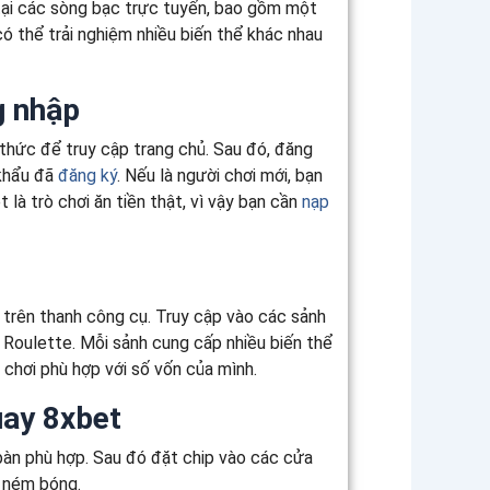
tại các sòng bạc trực tuyến, bao gồm một
ó thể trải nghiệm nhiều biến thể khác nhau
g nhập
 thức để truy cập trang chủ. Sau đó, đăng
 khẩu đã
đăng ký
. Nếu là người chơi mới, bạn
là trò chơi ăn tiền thật, vì vậy bạn cần
nạp
 trên thanh công cụ. Truy cập vào các sảnh
 Roulette. Mỗi sảnh cung cấp nhiều biến thể
 chơi phù hợp với số vốn của mình.
uay 8xbet
bàn phù hợp. Sau đó đặt chip vào các cửa
à ném bóng.