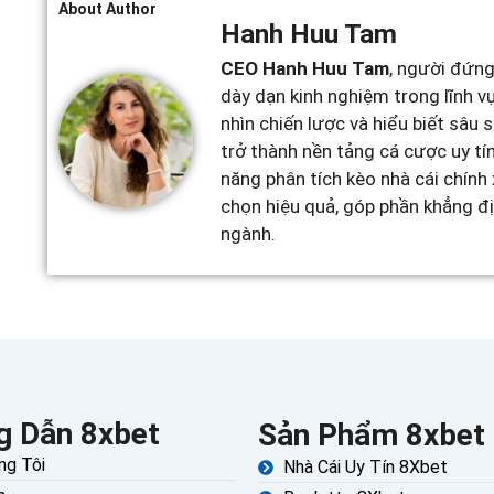
About Author
Hanh Huu Tam
CEO Hanh Huu Tam
, người đứn
dày dạn kinh nghiệm trong lĩnh vự
nhìn chiến lược và hiểu biết sâu 
trở thành nền tảng cá cược uy tí
năng phân tích kèo nhà cái chính
chọn hiệu quả, góp phần khẳng đị
ngành.
 Dẫn 8xbet
Sản Phẩm 8xbet
ng Tôi
Nhà Cái Uy Tín 8Xbet