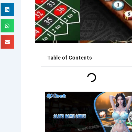
Table of Contents