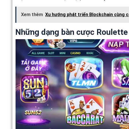
Xem thêm
Xu hướng phát triển Blockchain cùng c
Những dạng bàn cược Roulette 