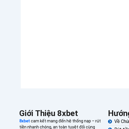
Giới Thiệu 8xbet
Hướng
8xbet
cam kết mang đến hệ thống nạp – rút
Về Chú
tiền nhanh chóng, an toàn tuyệt đối cùng