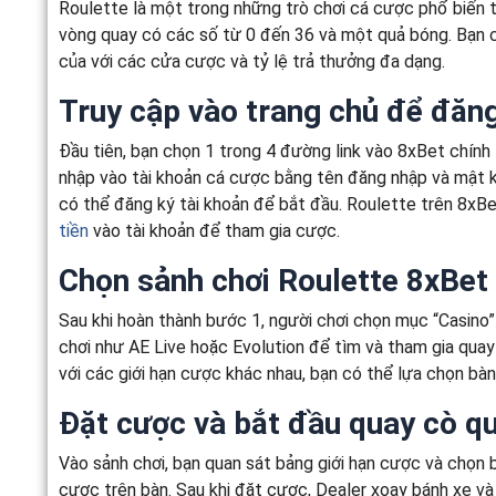
Roulette là một trong những trò chơi cá cược phổ biến 
vòng quay có các số từ 0 đến 36 và một quả bóng. Bạn c
của với các cửa cược và tỷ lệ trả thưởng đa dạng.
Truy cập vào trang chủ để đăn
Đầu tiên, bạn chọn 1 trong 4 đường link vào 8xBet chính
nhập vào tài khoản cá cược bằng tên đăng nhập và mật
có thể đăng ký tài khoản để bắt đầu. Roulette trên 8xBet 
tiền
vào tài khoản để tham gia cược.
Chọn sảnh chơi Roulette 8xBet
Sau khi hoàn thành bước 1, người chơi chọn mục “Casino”
chơi như AE Live hoặc Evolution để tìm và tham gia quay
với các giới hạn cược khác nhau, bạn có thể lựa chọn bàn
Đặt cược và bắt đầu quay cò q
Vào sảnh chơi, bạn quan sát bảng giới hạn cược và chọn 
cược trên bàn. Sau khi đặt cược, Dealer xoay bánh xe v