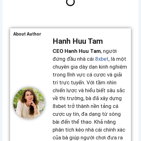
About Author
Hanh Huu Tam
CEO Hanh Huu Tam
, người
đứng đầu nhà cái
8xbet
, là một
chuyên gia dày dạn kinh nghiệm
trong lĩnh vực cá cược và giải
trí trực tuyến. Với tầm nhìn
chiến lược và hiểu biết sâu sắc
về thị trường, bà đã xây dựng
8xbet trở thành nền tảng cá
cược uy tín, đa dạng từ sòng
bài đến thể thao. Khả năng
phân tích kèo nhà cái chính xác
của bà giúp người chơi đưa ra