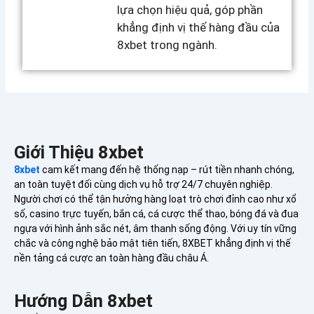
lựa chọn hiệu quả, góp phần
khẳng định vị thế hàng đầu của
8xbet trong ngành.
Giới Thiệu 8xbet
8xbet
cam kết mang đến hệ thống nạp – rút tiền nhanh chóng,
an toàn tuyệt đối cùng dịch vụ hỗ trợ 24/7 chuyên nghiệp.
Người chơi có thể tận hưởng hàng loạt trò chơi đỉnh cao như xổ
số, casino trực tuyến, bắn cá, cá cược thể thao, bóng đá và đua
ngựa với hình ảnh sắc nét, âm thanh sống động. Với uy tín vững
chắc và công nghệ bảo mật tiên tiến, 8XBET khẳng định vị thế
nền tảng cá cược an toàn hàng đầu châu Á.
Hướng Dẫn 8xbet