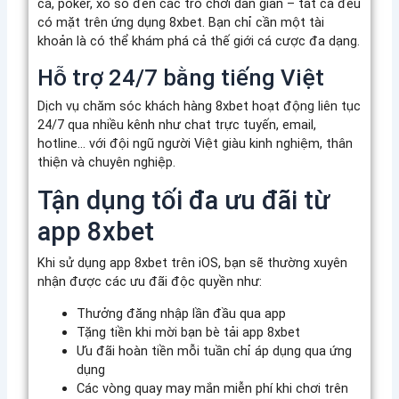
cá, poker, xổ số đến các trò chơi dân gian – tất cả đều
có mặt trên ứng dụng 8xbet. Bạn chỉ cần một tài
khoản là có thể khám phá cả thế giới cá cược đa dạng.
Hỗ trợ 24/7 bằng tiếng Việt
Dịch vụ chăm sóc khách hàng 8xbet hoạt động liên tục
24/7 qua nhiều kênh như chat trực tuyến, email,
hotline… với đội ngũ người Việt giàu kinh nghiệm, thân
thiện và chuyên nghiệp.
Tận dụng tối đa ưu đãi từ
app 8xbet
Khi sử dụng app 8xbet trên iOS, bạn sẽ thường xuyên
nhận được các ưu đãi độc quyền như:
Thưởng đăng nhập lần đầu qua app
Tặng tiền khi mời bạn bè tải app 8xbet
Ưu đãi hoàn tiền mỗi tuần chỉ áp dụng qua ứng
dụng
Các vòng quay may mắn miễn phí khi chơi trên