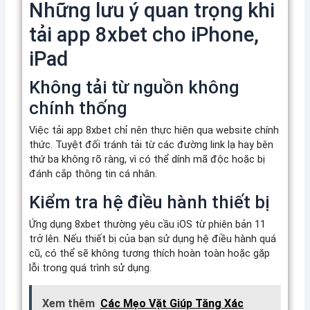
Những lưu ý quan trọng khi
tải app 8xbet cho iPhone,
iPad
Không tải từ nguồn không
chính thống
Việc tải app 8xbet chỉ nên thực hiện qua website chính
thức. Tuyệt đối tránh tải từ các đường link lạ hay bên
thứ ba không rõ ràng, vì có thể dính mã độc hoặc bị
đánh cắp thông tin cá nhân.
Kiểm tra hệ điều hành thiết bị
Ứng dụng 8xbet thường yêu cầu iOS từ phiên bản 11
trở lên. Nếu thiết bị của bạn sử dụng hệ điều hành quá
cũ, có thể sẽ không tương thích hoàn toàn hoặc gặp
lỗi trong quá trình sử dụng.
Xem thêm
Các Mẹo Vặt Giúp Tăng Xác