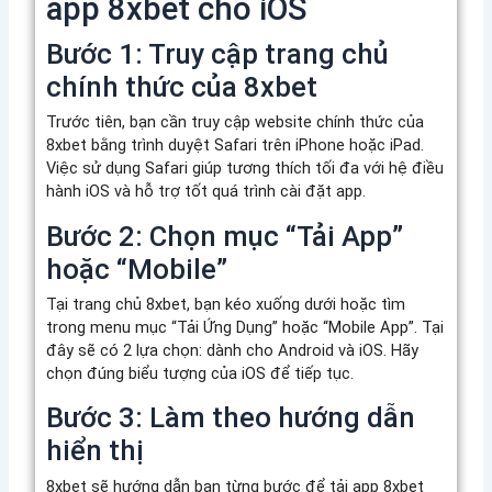
app 8xbet cho iOS
Bước 1: Truy cập trang chủ
chính thức của 8xbet
Trước tiên, bạn cần truy cập website chính thức của
8xbet bằng trình duyệt Safari trên iPhone hoặc iPad.
Việc sử dụng Safari giúp tương thích tối đa với hệ điều
hành iOS và hỗ trợ tốt quá trình cài đặt app.
Bước 2: Chọn mục “Tải App”
hoặc “Mobile”
Tại trang chủ 8xbet, bạn kéo xuống dưới hoặc tìm
trong menu mục “Tải Ứng Dụng” hoặc “Mobile App”. Tại
đây sẽ có 2 lựa chọn: dành cho Android và iOS. Hãy
chọn đúng biểu tượng của iOS để tiếp tục.
Bước 3: Làm theo hướng dẫn
hiển thị
8xbet sẽ hướng dẫn bạn từng bước để tải app 8xbet