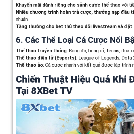
Khuyến mãi dành riêng cho sảnh cược thể thao
với ti
Nhiều chương trình hoàn trả cược, thưởng nạp đầu ti
nhuận.
Tặng thưởng cho bet thủ theo dõi livestream và đặt
6. Các Thể Loại Cá Cược Nổi Bậ
Thể thao truyền thống
: Bóng đá, bóng rổ, tennis, đua 
Thể thao điện tử (Esports)
: League of Legends, Dota 
Thể thao ảo
: Cá cược nhanh với kết quả được lập trình 
Chiến Thuật Hiệu Quả Khi 
Tại 8XBet TV