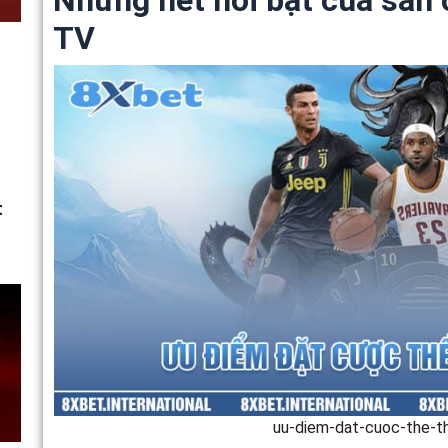
Những nét nổi bật của sân 
TV
t
uu-diem-dat-cuoc-the-t