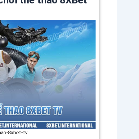
chơi thể thao 8XBet
hao-8xbet-tv