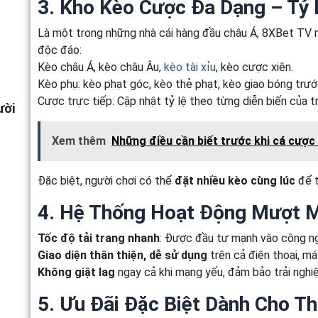
3. Kho Kèo Cược Đa Dạng – Tỷ
Là một trong những nhà cái hàng đầu châu Á, 8XBet TV
độc đáo:
Kèo châu Á, kèo châu Âu,
kèo tài xỉu
, kèo cược xiên.
Kèo phụ: kèo phạt góc, kèo thẻ phạt, kèo giao bóng trướ
Cược trực tiếp: Cập nhật tỷ lệ theo từng diễn biến của t
ười
Xem thêm
Những điều cần biết trước khi cá cược
Đặc biệt, người chơi có thể
đặt nhiều kèo cùng lúc
để t
4. Hệ Thống Hoạt Động Mượt M
Tốc độ tải trang nhanh
: Được đầu tư mạnh vào công ng
Giao diện thân thiện, dễ sử dụng
trên cả điện thoại, má
Không giật lag
ngay cả khi mạng yếu, đảm bảo trải nghi
5. Ưu Đãi Đặc Biệt Dành Cho T