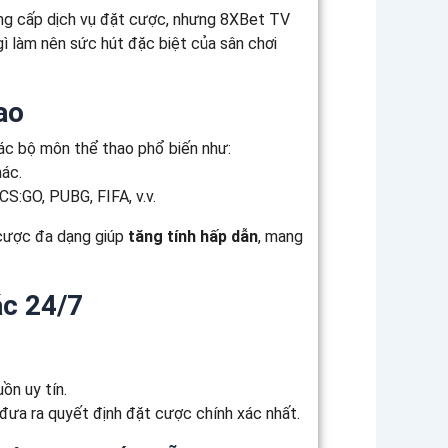
cung cấp dịch vụ đặt cược, nhưng 8XBet TV
gì làm nên sức hút đặc biệt của sân chơi
ao
ác bộ môn thể thao phổ biến như:
hác.
CS:GO, PUBG, FIFA, v.v.
 cược đa dạng giúp
tăng tính hấp dẫn
, mang
ác 24/7
uồn uy tín.
 đưa ra quyết định đặt cược chính xác nhất.