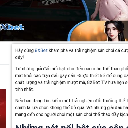
Hãy cùng
8XBet
khám phá và trải nghiệm sân chơi cá cượ
đây!
Từ những giải đấu nổi bật cho đến các môn thể thao phổ
mắt khỏi các trận đấu gay cấn. Được thiết kế để cung c
chất lượng và trải nghiệm mượt mà, 8XBet TV hứa hẹn sẽ
tính nhất.
Nếu bạn đang tìm kiếm một trải nghiệm đổi thưởng thể t
chính là lựa chọn không thể bỏ qua. Với những giải đấu 
mang đến cho người chơi một sân chơi thể thao đầy kịch