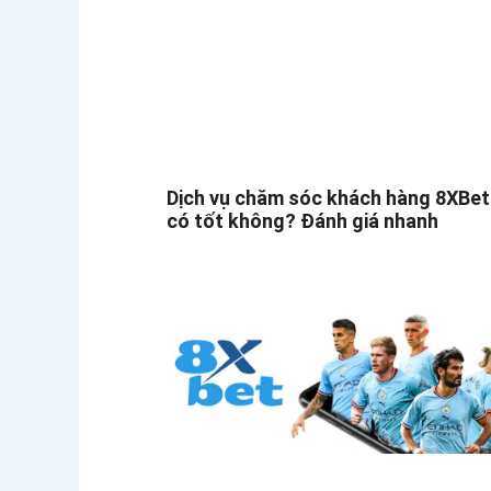
Dịch vụ chăm sóc khách hàng 8XBet
có tốt không? Đánh giá nhanh