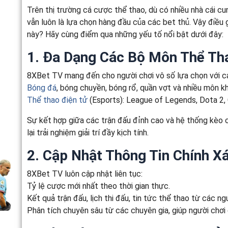
Trên thị trường cá cược thể thao, dù có nhiều nhà cái 
vẫn luôn là lựa chọn hàng đầu của các bet thủ. Vậy điều 
này? Hãy cùng điểm qua những yếu tố nổi bật dưới đây:
1. Đa Dạng Các Bộ Môn Thể Th
8XBet TV mang đến cho người chơi vô số lựa chọn với c
Bóng đá
, bóng chuyền, bóng rổ, quần vợt và nhiều môn k
Thể thao điện tử
(Esports): League of Legends, Dota 2, 
Sự kết hợp giữa các trận đấu đỉnh cao và hệ thống kèo
lại trải nghiệm giải trí đầy kịch tính.
2. Cập Nhật Thông Tin Chính X
8XBet TV luôn cập nhật liên tục:
Tỷ lệ cược mới nhất theo thời gian thực.
Kết quả trận đấu, lịch thi đấu, tin tức thể thao từ các ng
Phân tích chuyên sâu từ các chuyên gia, giúp người chơi