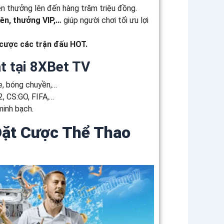
ền thưởng lên đến hàng trăm triệu đồng.
ên, thưởng VIP,…
giúp người chơi tối ưu lợi
 cược các trận đấu HOT.
t tại 8XBet TV
xe, bóng chuyền,…
2, CS:GO, FIFA,…
minh bạch.
Đặt Cược Thể Thao