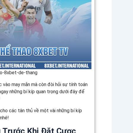
ao-8xbet-de-thang
ộc vào may mắn mà còn đòi hỏi sự tính toán
 ngay những bí kíp quan trọng dưới đây để
!
ẻ cho các tân thủ về một vài những bí kíp
 nhé!
u Trước Khi Đặt Cược