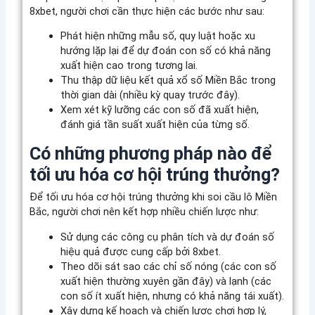
8xbet, người chơi cần thực hiện các bước như sau:
Phát hiện những mẫu số, quy luật hoặc xu
hướng lặp lại để dự đoán con số có khả năng
xuất hiện cao trong tương lai.
Thu thập dữ liệu kết quả xổ số Miền Bắc trong
thời gian dài (nhiều kỳ quay trước đây).
Xem xét kỹ lưỡng các con số đã xuất hiện,
đánh giá tần suất xuất hiện của từng số.
Có những phương pháp nào để
tối ưu hóa cơ hội trúng thưởng?
Để tối ưu hóa cơ hội trúng thưởng khi soi cầu lô Miền
Bắc, người chơi nên kết hợp nhiều chiến lược như:
Sử dụng các công cụ phân tích và dự đoán số
hiệu quả được cung cấp bởi 8xbet.
Theo dõi sát sao các chỉ số nóng (các con số
xuất hiện thường xuyên gần đây) và lạnh (các
con số ít xuất hiện, nhưng có khả năng tái xuất).
Xây dựng kế hoạch và chiến lược chơi hợp lý,