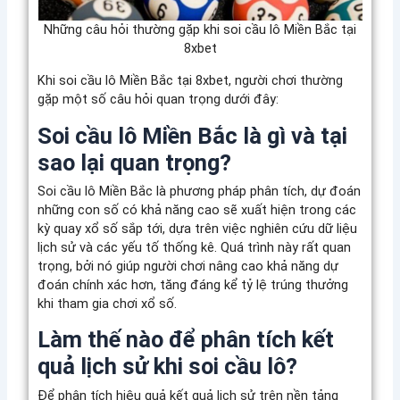
Những câu hỏi thường gặp khi soi cầu lô Miền Bắc tại
8xbet
Khi soi cầu lô Miền Bắc tại 8xbet, người chơi thường
gặp một số câu hỏi quan trọng dưới đây:
Soi cầu lô Miền Bắc là gì và tại
sao lại quan trọng?
Soi cầu lô Miền Bắc là phương pháp phân tích, dự đoán
những con số có khả năng cao sẽ xuất hiện trong các
kỳ quay xổ số sắp tới, dựa trên việc nghiên cứu dữ liệu
lịch sử và các yếu tố thống kê. Quá trình này rất quan
trọng, bởi nó giúp người chơi nâng cao khả năng dự
đoán chính xác hơn, tăng đáng kể tỷ lệ trúng thưởng
khi tham gia chơi xổ số.
Làm thế nào để phân tích kết
quả lịch sử khi soi cầu lô?
Để phân tích hiệu quả kết quả lịch sử trên nền tảng