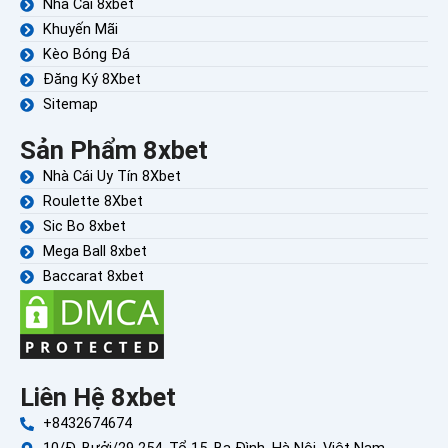
Nhà Cái 8xbet
Khuyến Mãi
Kèo Bóng Đá
Đăng Ký 8Xbet
Sitemap
Sản Phẩm 8xbet
Nhà Cái Uy Tín 8Xbet
Roulette 8Xbet
Sic Bo 8xbet
Mega Ball 8xbet
Baccarat 8xbet
Liên Hệ 8xbet
+8432674674