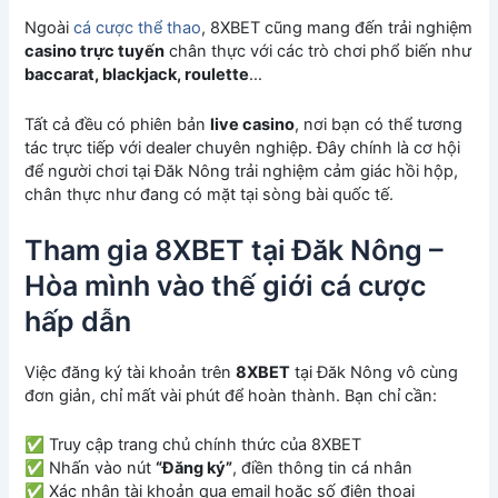
Ngoài
cá cược thể thao
, 8XBET cũng mang đến trải nghiệm
casino trực tuyến
chân thực với các trò chơi phổ biến như
baccarat, blackjack, roulette
…
Tất cả đều có phiên bản
live casino
, nơi bạn có thể tương
tác trực tiếp với dealer chuyên nghiệp. Đây chính là cơ hội
để người chơi tại Đăk Nông trải nghiệm cảm giác hồi hộp,
chân thực như đang có mặt tại sòng bài quốc tế.
Tham gia 8XBET tại Đăk Nông –
Hòa mình vào thế giới cá cược
hấp dẫn
Việc đăng ký tài khoản trên
8XBET
tại Đăk Nông vô cùng
đơn giản, chỉ mất vài phút để hoàn thành. Bạn chỉ cần:
✅ Truy cập trang chủ chính thức của 8XBET
✅ Nhấn vào nút
“Đăng ký”
, điền thông tin cá nhân
✅ Xác nhận tài khoản qua email hoặc số điện thoại