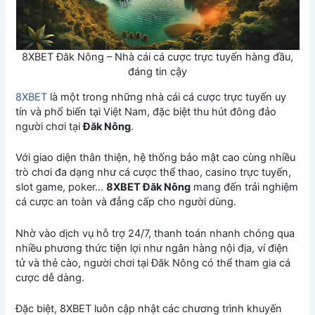
8XBET Đăk Nông – Nhà cái cá cược trực tuyến hàng đầu,
đáng tin cậy
8XBET
là một trong những nhà cái cá cược trực tuyến uy
tín và phổ biến tại Việt Nam, đặc biệt thu hút đông đảo
người chơi tại
Đăk Nông
.
Với giao diện thân thiện, hệ thống bảo mật cao cùng nhiều
trò chơi đa dạng như cá cược thể thao, casino trực tuyến,
slot game, poker…
8XBET Đăk Nông
mang đến trải nghiệm
cá cược an toàn và đẳng cấp cho người dùng.
Nhờ vào dịch vụ hỗ trợ 24/7, thanh toán nhanh chóng qua
nhiều phương thức tiện lợi như ngân hàng nội địa, ví điện
tử và thẻ cào, người chơi tại Đăk Nông có thể tham gia cá
cược dễ dàng.
Đặc biệt, 8XBET luôn cập nhật các chương trình khuyến