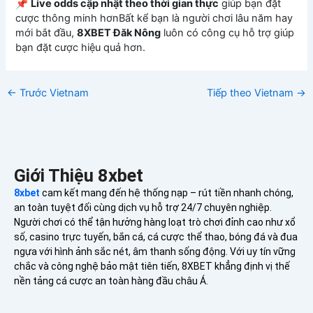
📌
Live odds cập nhật theo thời gian thực
giúp bạn đặt
cược thông minh hơnBất kể bạn là người chơi lâu năm hay
mới bắt đầu,
8XBET Đăk Nông
luôn có công cụ hỗ trợ giúp
bạn đặt cược hiệu quả hơn.
←
Trước Vietnam
Tiếp theo Vietnam
→
Giới Thiệu 8xbet
8xbet
cam kết mang đến hệ thống nạp – rút tiền nhanh chóng,
an toàn tuyệt đối cùng dịch vụ hỗ trợ 24/7 chuyên nghiệp.
Người chơi có thể tận hưởng hàng loạt trò chơi đỉnh cao như xổ
số, casino trực tuyến, bắn cá, cá cược thể thao, bóng đá và đua
ngựa với hình ảnh sắc nét, âm thanh sống động. Với uy tín vững
chắc và công nghệ bảo mật tiên tiến, 8XBET khẳng định vị thế
nền tảng cá cược an toàn hàng đầu châu Á.