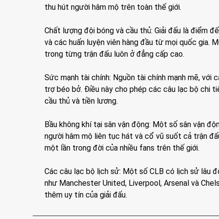
thu hút người hâm mộ trên toàn thế giới.
Chất lượng đội bóng và cầu thủ: Giải đấu là điểm 
và các huấn luyện viên hàng đầu từ mọi quốc gia.
trong từng trận đấu luôn ở đẳng cấp cao.
Sức mạnh tài chính: Nguồn tài chính mạnh mẽ, với c
trợ béo bở. Điều này cho phép các câu lạc bộ chi t
cầu thủ và tiền lương.
Bầu không khí tại sân vận động: Một số sân vận độ
người hâm mộ liên tục hát và cổ vũ suốt cả trận 
một lần trong đời của nhiều fans trên thế giới.
Các câu lạc bộ lịch sử: Một số CLB có lịch sử lâu đ
như Manchester United, Liverpool, Arsenal và Chel
thêm uy tín của giải đấu.