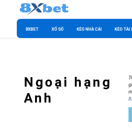
Nhảy
tới
nội
dung
8XBET
XỔ SỐ
KÈO NHÀ CÁI
KÈO TÀI 
Ngoại hạng
T
g
m
Anh
8