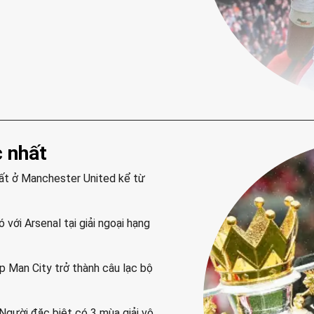
c nhất
hất ở Manchester United kể từ
với Arsenal tại giải ngoại hạng
úp Man City trở thành câu lạc bộ
Người đặc biệt có 3 mùa giải vô