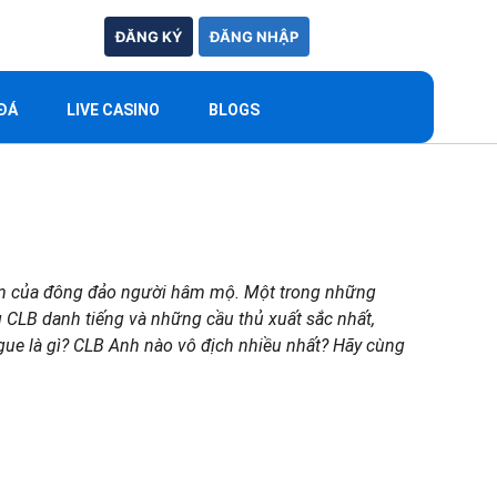
ĐĂNG KÝ
ĐĂNG NHẬP
ĐÁ
LIVE CASINO
BLOGS
 tâm của đông đảo người hâm mộ. Một trong những
g CLB danh tiếng và những cầu thủ xuất sắc nhất,
ue là gì? CLB Anh nào vô địch nhiều nhất? Hãy cùng