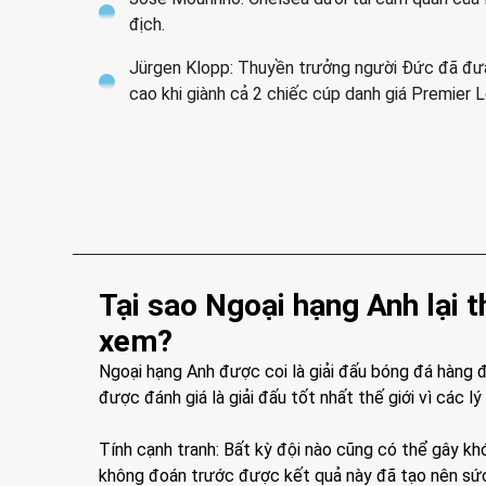
địch.
Jürgen Klopp: Thuyền trưởng người Đức đã đưa L
cao khi giành cả 2 chiếc cúp danh giá Premier
Tại sao Ngoại hạng Anh lại t
xem?
Ngoại hạng Anh được coi là giải đấu bóng đá hàng đ
được đánh giá là giải đấu tốt nhất thế giới vì các lý
Tính cạnh tranh: Bất kỳ đội nào cũng có thể gây kh
không đoán trước được kết quả này đã tạo nên sức 