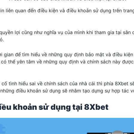
in liên quan đến điều kiện và điều khoản sử dụng trên tra
uyền lợi cũng như nghĩa vụ của mình khi tham gia tại sân 
ó.
ời gian để tìm hiểu về những quy định bảo mật và điều kiện
n có thể yên tâm về những quy định và chính sách này được
ố tình hiểu sai về chính sách của nhà cái thì phía 8Xbet 
t những điều khoản sử dụng sẽ nhằm tạo dựng sự hợp tác vui
điều khoản sử dụng tại 8Xbet