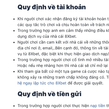
Quy định về tài khoản
Khi người chơi xác nhận đăng ký tài khoản hoàn 
các quy tắc trò chơi và chịu hoàn toàn về trách 
Trong trường hợp anh em cảm thấy những điều kh
dụng dịch vụ của nhà cái 8Xbet.
Người chơi cần cam kết với nhà cái về những thôn
địa chỉ nơi ở, email,..Bên cạnh đó, thông tin về
vụ từ 8Xbet, đặc biệt khi thực hiện giao dịch nạp/r
Trong trường hợp người chơi cố tình mở nhiều tài
Hoặc nếu nhẹ nhàng hơn thì nhà cái sẽ chỉ mở lại
Khi tham gia bất cứ một tựa game cá cược nào tại
không xảy ra những tranh chấp không đáng có. Tr
hệ ngay lập tức cho 8Xbet
để được giải quyết.
Quy định về tiền gửi
Trong trường hợp người chơi thực hiện
nạp tiền
th