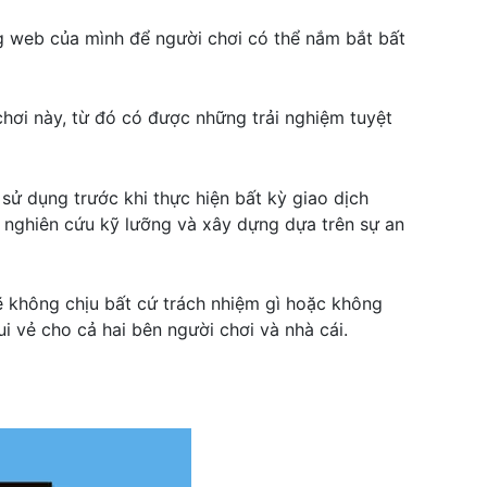
ng web của mình để người chơi có thể nắm bắt bất
chơi này, từ đó có được những trải nghiệm tuyệt
 sử dụng trước khi thực hiện bất kỳ giao dịch
 nghiên cứu kỹ lưỡng và xây dựng dựa trên sự an
sẽ không chịu bất cứ trách nhiệm gì hoặc không
 vẻ cho cả hai bên người chơi và nhà cái.