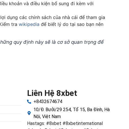
điều khoản và điều kiện bổ sung đi kèm với
lợi dụng các chính sách của nhà cái để tham gia
 Kiểm tra
wikipedia
để biết lý do tại sao bạn nên
những quy định này sẽ là cơ sở quan trọng để
Liên Hệ 8xbet
+8432674674
10/Đ. Bưởi/29 254, Tổ 15, Ba Đình, Hà
Nội, Việt Nam
Hastags: #8xbet #8xbetinternational