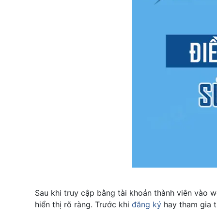
Sau khi truy cập bằng tài khoản thành viên vào 
hiển thị rõ ràng. Trước khi
đăng ký
hay tham gia t