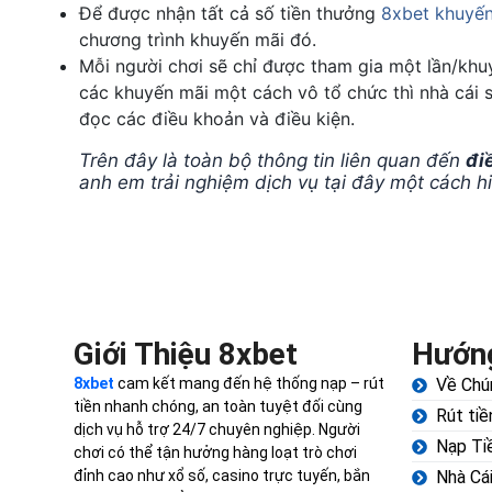
Để được nhận tất cả số tiền thưởng
8xbet khuyế
chương trình khuyến mãi đó.
Mỗi người chơi sẽ chỉ được tham gia một lần/khu
các khuyến mãi một cách vô tổ chức thì nhà cái s
đọc các điều khoản và điều kiện.
Trên đây là toàn bộ thông tin liên quan đến
đi
anh em trải nghiệm dịch vụ tại đây một cách h
Giới Thiệu 8xbet
Hướng
8xbet
cam kết mang đến hệ thống nạp – rút
Về Chú
tiền nhanh chóng, an toàn tuyệt đối cùng
Rút tiề
dịch vụ hỗ trợ 24/7 chuyên nghiệp. Người
Nạp Ti
chơi có thể tận hưởng hàng loạt trò chơi
đỉnh cao như xổ số, casino trực tuyến, bắn
Nhà Cá