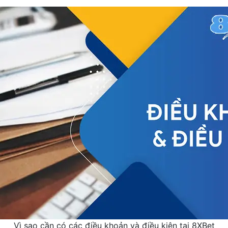
Vì sao cần có các điều khoản và điều kiện tại 8XBet