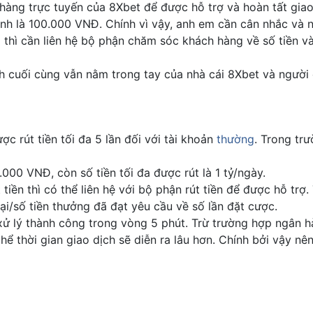
hàng trực tuyến của 8Xbet để được hỗ trợ và hoàn tất giao
ịnh là 100.000 VNĐ. Chính vì vậy, anh em cần cân nhắc và n
 thì cần liên hệ bộ phận chăm sóc khách hàng về số tiền và
h cuối cùng vẫn nằm trong tay của nhà cái 8Xbet và người 
c rút tiền tối đa 5 lần đối với tài khoản
thường
. Trong trư
0.000 VNĐ, còn số tiền tối đa được rút là 1 tỷ/ngày.
tiền thì có thể liên hệ với bộ phận rút tiền để được hỗ trợ.
lại/số tiền thưởng đã đạt yêu cầu về số lần đặt cược.
ử lý thành công trong vòng 5 phút. Trừ trường hợp ngân hà
thể thời gian giao dịch sẽ diễn ra lâu hơn. Chính bởi vậy 